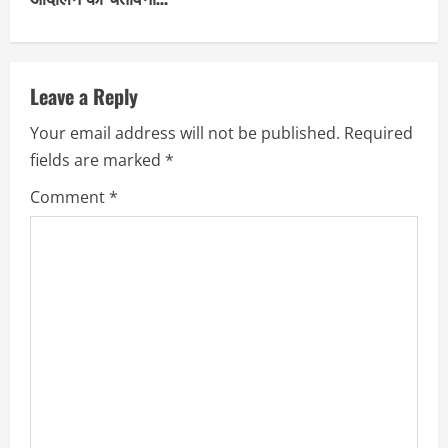
n
u
Leave a Reply
e
Your email address will not be published.
Required
R
fields are marked
*
e
Comment
*
a
d
i
n
g