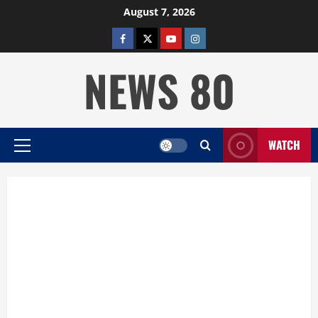
Skip
August 7, 2026
to
facebook
twitter
YOUTUBE
instagram
content
NEWS 80
WATCH
Primary
Menu