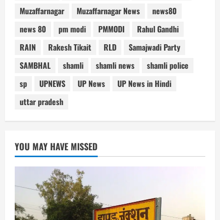
Muzaffarnagar
Muzaffarnagar News
news80
news 80
pm modi
PMMODI
Rahul Gandhi
RAIN
Rakesh Tikait
RLD
Samajwadi Party
SAMBHAL
shamli
shamli news
shamli police
sp
UPNEWS
UP News
UP News in Hindi
uttar pradesh
YOU MAY HAVE MISSED