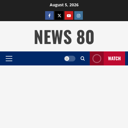
Skip
August 5, 2026
to
facebook
twitter
YOUTUBE
instagram
content
NEWS 80
WATCH
Primary
Menu