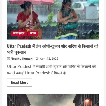
बदलाव:
बारिश
के
बाद
अब
गर्मी
का
दौर
शुरू
उत्तर प्रदेश
मौसम
Uttar Pradesh में तेज आंधी-तूफान और बारिश से किसानों को
भारी नुकसान
Neeshu Kumari
April 12, 2025
Uttar Pradesh में तबाही! आंधी-तूफान और बारिश से किसानों की
फसलें बर्बाद” Uttar Pradesh में पिछले दो...
Read
Read More
more
about
Uttar
Pradesh
में
तेज
आंधी-