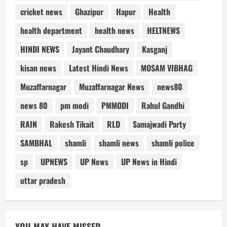
cricket news
Ghazipur
Hapur
Health
health department
health news
HELTNEWS
HINDI NEWS
Jayant Chaudhary
Kasganj
kisan news
Latest Hindi News
MOSAM VIBHAG
Muzaffarnagar
Muzaffarnagar News
news80
news 80
pm modi
PMMODI
Rahul Gandhi
RAIN
Rakesh Tikait
RLD
Samajwadi Party
SAMBHAL
shamli
shamli news
shamli police
sp
UPNEWS
UP News
UP News in Hindi
uttar pradesh
YOU MAY HAVE MISSED