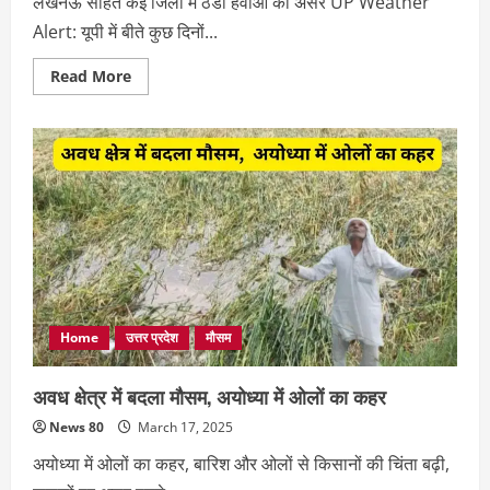
लखनऊ सहित कई जिलों में ठंडी हवाओं का असर UP Weather
Alert: यूपी में बीते कुछ दिनों...
Read
Read More
more
about
UP
Weather
Alert:
अचानक
बदला
मौसम!
यूपी
में
बारिश
के
साथ
ओले
गिरने
की
चेतावनी
Home
उत्तर प्रदेश
मौसम
जारी
अवध क्षेत्र में बदला मौसम, अयोध्या में ओलों का कहर
News 80
March 17, 2025
अयोध्या में ओलों का कहर, बारिश और ओलों से किसानों की चिंता बढ़ी,