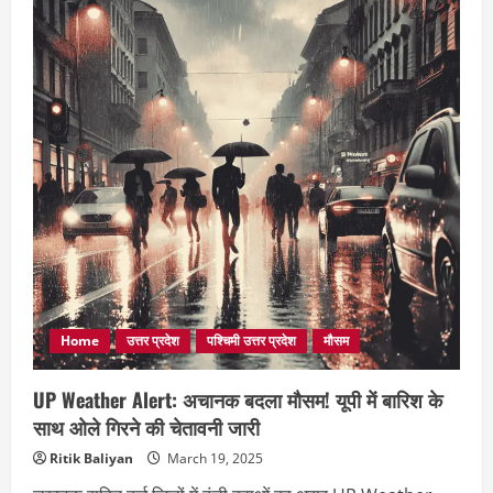
तूफान
और
बारिश
से
किसानों
को
भारी
नुकसान
Home
उत्तर प्रदेश
पश्चिमी उत्तर प्रदेश
मौसम
UP Weather Alert: अचानक बदला मौसम! यूपी में बारिश के
साथ ओले गिरने की चेतावनी जारी
Ritik Baliyan
March 19, 2025