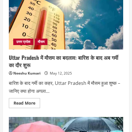
गर्मी,
मौसम
विभाग
का
यलो
अलर्ट
जारी
उत्तर प्रदेश
मौसम
Uttar Pradesh में मौसम का बदलाव: बारिश के बाद अब गर्मी
का दौर शुरू
Neeshu Kumari
May 12, 2025
बारिश के बाद गर्मी का कहर, Uttar Pradesh में मौसम हुआ शुष्क –
जानिए क्या होगा अगला...
Read
Read More
more
about
Uttar
Pradesh
में
मौसम
का