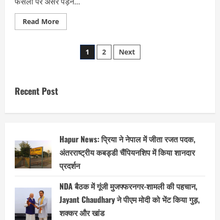
फसलों पर असर पड़ने...
Read
Read More
more
about
अवध
Posts
क्षेत्र
1
2
Next
में
बदला
pagination
मौसम,
अयोध्या
में
Recent Post
ओलों
का
कहर
Hapur News: प्रिया ने नेपाल में जीता रजत पदक,
अंतरराष्ट्रीय कबड्डी चैंपियनशिप में किया शानदार
प्रदर्शन
NDA बैठक में गूंजी मुजफ्फरनगर-शामली की पहचान,
Jayant Chaudhary ने पीएम मोदी को भेंट किया गुड़,
शक्कर और खांड