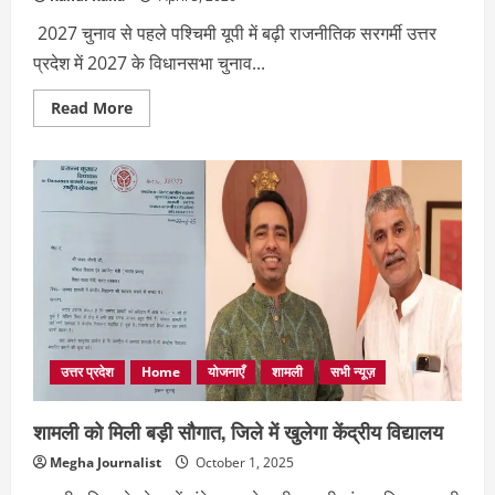
2027 चुनाव से पहले पश्चिमी यूपी में बढ़ी राजनीतिक सरगर्मी उत्तर
प्रदेश में 2027 के विधानसभा चुनाव...
Read
Read More
more
about
BJP
की
अंदरूनी
लड़ाई
में
Jayant
Chaudhary
का
बड़ा
खेल!
खतरे
में
संगीत
सोम
की
उत्तर प्रदेश
Home
योजनाएँ
शामली
सभी न्यूज़
सीट
?
शामली को मिली बड़ी सौगात, जिले में खुलेगा केंद्रीय विद्यालय
Megha Journalist
October 1, 2025