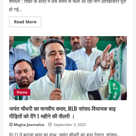
शामली : शिक्षा के क्षेत्र में लंबे समय से चली आ रही मांग आखिरकार पूरी
हो गई...
Read
Read More
more
about
शामली
को
मिली
बड़ी
सौगात,
जिले
में
खुलेगा
केंद्रीय
विद्यालय
Home
जयंत चौधरी का मानवीय कदम, RLD सांसद-विधायक बाढ़
पीड़ितों को देंगे 1 महीने की सैलरी ।
Megha Journalist
September 3, 2025
RLD ने बढ़ाया मदद का हाथ: जयंत चौधरी का बड़ा ऐलान, सांसद-