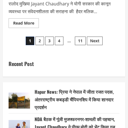
रालोद मुखिया Jayant Chaudhary ने योगी सरकार की कानून
व्यवस्था पर संवेदनशीलता की सराहना की हैदर मलिक...
Read
Read More
more
about
Jayant
Posts
Chaudhary
1
2
3
4
…
11
Next
ने
सीएम
pagination
योगी
की
कानून
व्यवस्था
Recent Post
पर
क्या
कहा?
जानिए!
Hapur News: प्रिया ने नेपाल में जीता रजत पदक,
अंतरराष्ट्रीय कबड्डी चैंपियनशिप में किया शानदार
प्रदर्शन
NDA बैठक में गूंजी मुजफ्फरनगर-शामली की पहचान,
Jayant Chaudhary ने पीएम मोदी को भेंट किया गुड़,