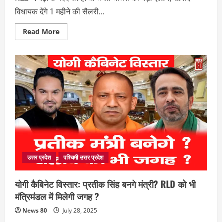
विधायक देंगे 1 महीने की सैलरी...
Read
Read More
more
about
जयंत
चौधरी
का
मानवीय
कदम,
RLD
सांसद-
विधायक
बाढ़
पीड़ितों
को
देंगे
1
महीने
की
सैलरी
उत्तर प्रदेश
पश्चिमी उत्तर प्रदेश
।
योगी कैबिनेट विस्तार: प्रतीक सिंह बनगे मंत्री? RLD को भी
मंत्रिमंडल में मिलेगी जगह ?
News 80
July 28, 2025