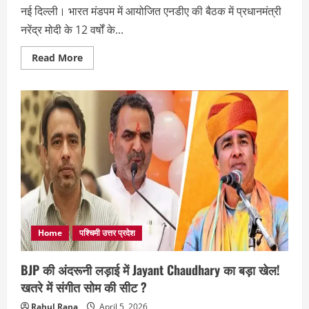
नई दिल्ली। भारत मंडपम में आयोजित एनडीए की बैठक में प्रधानमंत्री
नरेंद्र मोदी के 12 वर्षों के...
Read
Read More
more
about
NDA
बैठक
में
गूंजी
मुजफ्फरनगर-
शामली
की
पहचान,
Jayant
Chaudhary
ने
पीएम
मोदी
को
भेंट
किया
Home
पश्चिमी उत्तर प्रदेश
गुड़,
शक्कर
और
BJP की अंदरूनी लड़ाई में Jayant Chaudhary का बड़ा खेल!
खांड
खतरे में संगीत सोम की सीट ?
Rahul Rana
April 5, 2026