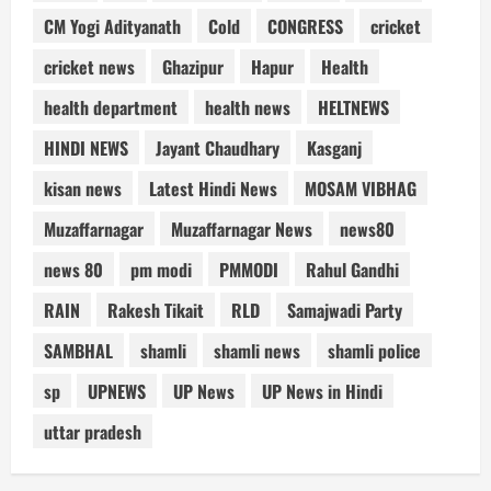
CM Yogi Adityanath
Cold
CONGRESS
cricket
cricket news
Ghazipur
Hapur
Health
health department
health news
HELTNEWS
HINDI NEWS
Jayant Chaudhary
Kasganj
kisan news
Latest Hindi News
MOSAM VIBHAG
Muzaffarnagar
Muzaffarnagar News
news80
news 80
pm modi
PMMODI
Rahul Gandhi
RAIN
Rakesh Tikait
RLD
Samajwadi Party
SAMBHAL
shamli
shamli news
shamli police
sp
UPNEWS
UP News
UP News in Hindi
uttar pradesh