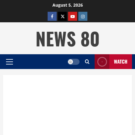
Skip
August 5, 2026
to
facebook
twitter
YOUTUBE
instagram
content
NEWS 80
WATCH
Primary
Menu