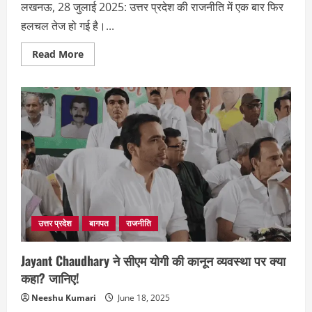
लखनऊ, 28 जुलाई 2025: उत्तर प्रदेश की राजनीति में एक बार फिर
हलचल तेज हो गई है।...
Read
Read More
more
about
योगी
कैबिनेट
विस्तार:
प्रतीक
सिंह
बनगे
मंत्री?
RLD
को
भी
मंत्रिमंडल
में
मिलेगी
जगह
?
उत्तर प्रदेश
बागपत
राजनीति
Jayant Chaudhary ने सीएम योगी की कानून व्यवस्था पर क्या
कहा? जानिए!
Neeshu Kumari
June 18, 2025