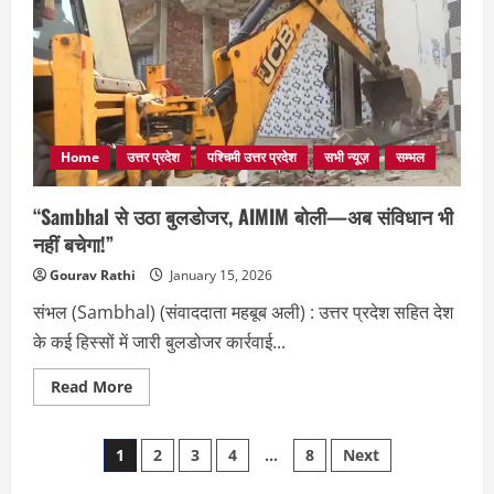
वकीलों
के
प्रदर्शन
की
हकीकत
आई
सामने,
सीनियर
वकीलों
ने
बताया
Home
उत्तर प्रदेश
पश्चिमी उत्तर प्रदेश
सभी न्यूज़
सम्भल
गैरकानूनी
“Sambhal से उठा बुलडोजर, AIMIM बोली—अब संविधान भी
नहीं बचेगा!”
Gourav Rathi
January 15, 2026
संभल (Sambhal) (संवाददाता महबूब अली) : उत्तर प्रदेश सहित देश
के कई हिस्सों में जारी बुलडोजर कार्रवाई...
Read
Read More
more
about
“Sambhal
Posts
से
1
2
3
4
…
8
Next
उठा
बुलडोजर,
AIMIM