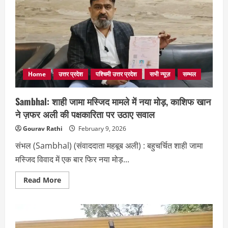
विवाद
में
नया
मोड़,
काशिफ
खान
ने
ज़फर
अली
के
आरोपों
Home
उत्तर प्रदेश
पश्चिमी उत्तर प्रदेश
सभी न्यूज़
सम्भल
पर
दिया
खुला
Sambhal: शाही जामा मस्जिद मामले में नया मोड़, काशिफ खान
जवाब
ने ज़फर अली की पक्षकारिता पर उठाए सवाल
Gourav Rathi
February 9, 2026
संभल (Sambhal) (संवाददाता महबूब अली) : बहुचर्चित शाही जामा
मस्जिद विवाद में एक बार फिर नया मोड़...
Read
Read More
more
about
Sambhal:
शाही
जामा
मस्जिद