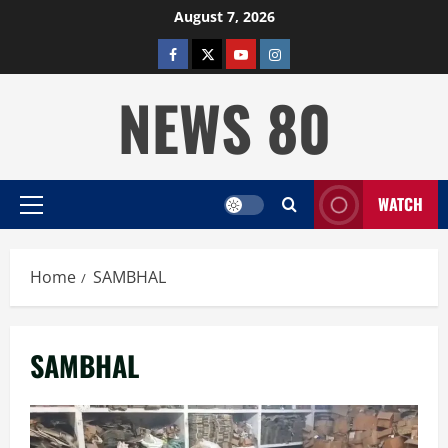
Skip
August 7, 2026
to
facebook
twitter
YOUTUBE
instagram
content
NEWS 80
WATCH
Primary
Menu
Home
SAMBHAL
SAMBHAL