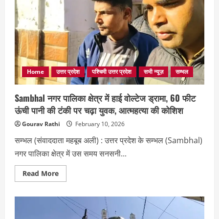
का
वैश्विक
डंका:
हॉर्न-
बोन
बटन
की
जापान
से
अमेरिका
तक
Home
उत्तर प्रदेश
पश्चिमी उत्तर प्रदेश
सभी न्यूज़
सम्भल
मांग
Sambhal नगर पालिका क्षेत्र में हाई वोल्टेज ड्रामा, 60 फीट
ऊंची पानी की टंकी पर चढ़ा युवक, आत्महत्या की कोशिश
Gourav Rathi
February 10, 2026
सम्भल (संवाददाता महबूब अली) : उत्तर प्रदेश के सम्भल (Sambhal)
नगर पालिका क्षेत्र में उस समय सनसनी...
Read
Read More
more
about
Sambhal
नगर
पालिका
क्षेत्र