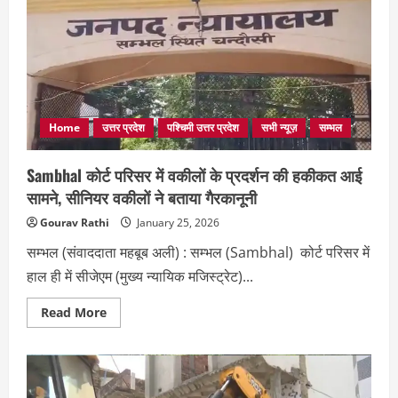
मामले
में
नया
मोड़,
काशिफ
खान
ने
ज़फर
अली
की
पक्षकारिता
Home
उत्तर प्रदेश
पश्चिमी उत्तर प्रदेश
सभी न्यूज़
सम्भल
पर
उठाए
सवाल
Sambhal कोर्ट परिसर में वकीलों के प्रदर्शन की हकीकत आई
सामने, सीनियर वकीलों ने बताया गैरकानूनी
Gourav Rathi
January 25, 2026
सम्भल (संवाददाता महबूब अली) : सम्भल (Sambhal) कोर्ट परिसर में
हाल ही में सीजेएम (मुख्य न्यायिक मजिस्ट्रेट)...
Read
Read More
more
about
Sambhal
कोर्ट
परिसर
में