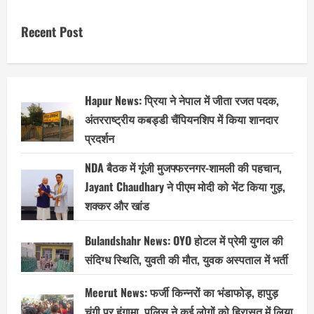
pagination
बोली
—
अब
Recent Post
संविधान
भी
नहीं
बचेगा!”
Hapur News: प्रिया ने नेपाल में जीता रजत पदक,
अंतरराष्ट्रीय कबड्डी चैंपियनशिप में किया शानदार
प्रदर्शन
NDA बैठक में गूंजी मुजफ्फरनगर-शामली की पहचान,
Jayant Chaudhary ने पीएम मोदी को भेंट किया गुड़,
शक्कर और खांड
Bulandshahr News: OYO होटल में प्रेमी युगल की
संदिग्ध स्थिति, युवती की मौत, युवक अस्पताल में भर्ती
Meerut News: फर्जी किन्नरों का भंडाफोड़, हापुड़
चुंगी पर हंगामा, पुलिस ने कई लोगों को हिरासत में लिया