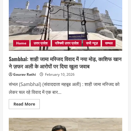
में
हाई
वोल्टेज
ड्रामा,
60
फीट
ऊंची
पानी
की
टंकी
पर
Home
उत्तर प्रदेश
पश्चिमी उत्तर प्रदेश
सभी न्यूज़
सम्भल
चढ़ा
युवक,
आत्महत्या
Sambhal: शाही जामा मस्जिद विवाद में नया मोड़, काशिफ खान
की
कोशिश
ने ज़फर अली के आरोपों पर दिया खुला जवाब
Gourav Rathi
February 10, 2026
संभल (Sambhal) (संवाददाता महबूब अली) : शाही जामा मस्जिद को
लेकर चल रहे विवाद में एक बार...
Read
Read More
more
about
Sambhal:
शाही
जामा
मस्जिद