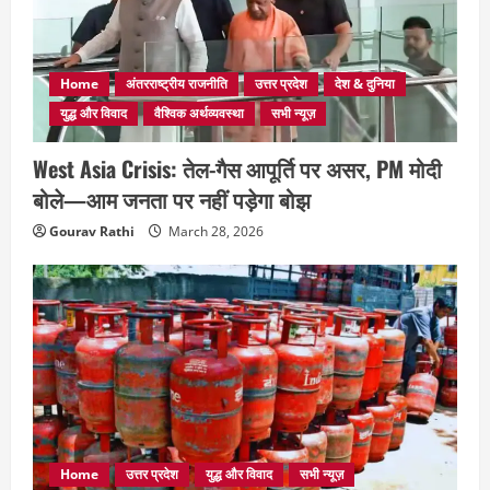
Home
अंतरराष्ट्रीय राजनीति
उत्तर प्रदेश
देश & दुनिया
युद्ध और विवाद
वैश्विक अर्थव्यवस्था
सभी न्यूज़
West Asia Crisis: तेल-गैस आपूर्ति पर असर, PM मोदी
बोले—आम जनता पर नहीं पड़ेगा बोझ
Gourav Rathi
March 28, 2026
Home
उत्तर प्रदेश
युद्ध और विवाद
सभी न्यूज़