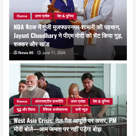
Home
उत्तर प्रदेश
देश & दुनिया
NDA बैठक में गूंजी मुजफ्फरनगर-शामली की पहचान,
Jayant Chaudhary ने पीएम मोदी को भेंट किया गुड़,
शक्कर और खांड
News 80
June 11, 2026
Home
अंतरराष्ट्रीय राजनीति
उत्तर प्रदेश
देश & दुनिया
युद्ध और विवाद
वैश्विक अर्थव्यवस्था
सभी न्यूज़
West Asia Crisis: तेल-गैस आपूर्ति पर असर, PM
मोदी बोले—आम जनता पर नहीं पड़ेगा बोझ