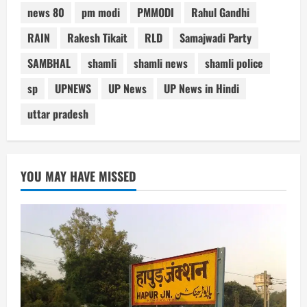
news 80
pm modi
PMMODI
Rahul Gandhi
RAIN
Rakesh Tikait
RLD
Samajwadi Party
SAMBHAL
shamli
shamli news
shamli police
sp
UPNEWS
UP News
UP News in Hindi
uttar pradesh
YOU MAY HAVE MISSED