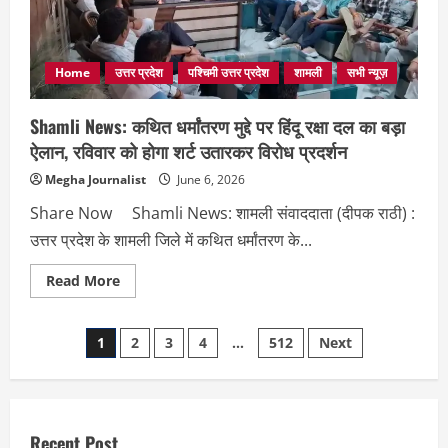
अंतिम
मतदाता
सूची,
9
अंकों
का
Home
उत्तर प्रदेश
पश्चिमी उत्तर प्रदेश
शामली
सभी न्यूज़
नया
वोटर
नंबर
Shamli News: कथित धर्मांतरण मुद्दे पर हिंदू रक्षा दल का बड़ा
बनेगा
पहचान
ऐलान, रविवार को होगा शर्ट उतारकर विरोध प्रदर्शन
की
नई
Megha Journalist
June 6, 2026
कुंजी
Share Now Shamli News: शामली संवाददाता (दीपक राठी) :
उत्तर प्रदेश के शामली जिले में कथित धर्मांतरण के...
Read
Read More
more
about
Shamli
Posts
News:
1
2
3
4
…
512
Next
कथित
धर्मांतरण
pagination
मुद्दे
पर
हिंदू
रक्षा
दल
Recent Post
का