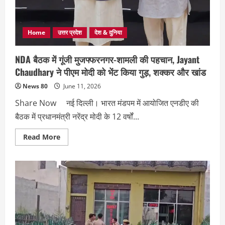
Home
उत्तर प्रदेश
देश & दुनिया
NDA बैठक में गूंजी मुजफ्फरनगर-शामली की पहचान, Jayant
Chaudhary ने पीएम मोदी को भेंट किया गुड़, शक्कर और खांड
News 80
June 11, 2026
Share Now नई दिल्ली। भारत मंडपम में आयोजित एनडीए की
बैठक में प्रधानमंत्री नरेंद्र मोदी के 12 वर्षों...
Read
Read More
more
about
NDA
बैठक
में
गूंजी
मुजफ्फरनगर-
शामली
की
पहचान,
Jayant
Chaudhary