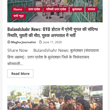
ने
पीएम
मोदी
Home
उत्तर प्रदेश
पश्चिमी उत्तर प्रदेश
बुलंदशहर
वायरल
को
भेंट
सभी न्यूज़
किया
गुड़,
शक्कर
Bulandshahr News: OYO होटल में प्रेमी युगल की संदिग्ध
और
खांड
स्थिति, युवती की मौत, युवक अस्पताल में भर्ती
Megha Journalist
June 11, 2026
Share Now Bulandshahr News: बुलंदशहर (संवाददाता
हिना अहमद) : उत्तर प्रदेश के बुलंदशहर जिले के सिकंदराबाद
कोतवाली...
Read
Read More
more
about
Bulandshahr
News:
OYO
होटल
में
प्रेमी
युगल
की