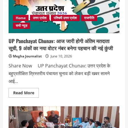
पर
हंगामा,
पुलिस
ने
कई
Home
उत्तर प्रदेश
पश्चिमी उत्तर प्रदेश
राजनीति
लोगों
को
सभी न्यूज़
हिरासत
में
लिया
UP Panchayat Chunav: आज जारी होगी अंतिम मतदाता
सूची, 9 अंकों का नया वोटर नंबर बनेगा पहचान की नई कुंजी
Megha Journalist
June 10, 2026
Share Now UP Panchayat Chunav: उत्तर प्रदेश के
बहुप्रतीक्षित त्रिस्तरीय पंचायत चुनाव को लेकर बड़ी खबर सामने
आई...
Read
Read More
more
about
UP
Panchayat
Chunav:
आज
जारी
होगी