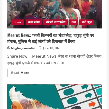
संदिग्ध
स्थिति,
युवती
की
मौत,
युवक
अस्पताल
Home
उत्तर प्रदेश
पश्चिमी उत्तर प्रदेश
मेरठ
सभी न्यूज़
में
भर्ती
Meerut News: फर्जी किन्नरों का भंडाफोड़, हापुड़ चुंगी पर
हंगामा, पुलिस ने कई लोगों को हिरासत में लिया
Megha Journalist
June 10, 2026
Share Now Meerut News: मेरठ के थाना नौचंदी क्षेत्र स्थित
हापुड़ चुंगी इलाके में मंगलवार को उस समय...
Read
Read More
more
about
Meerut
News:
फर्जी
किन्नरों
का
भंडाफोड़,
हापुड़
चुंगी