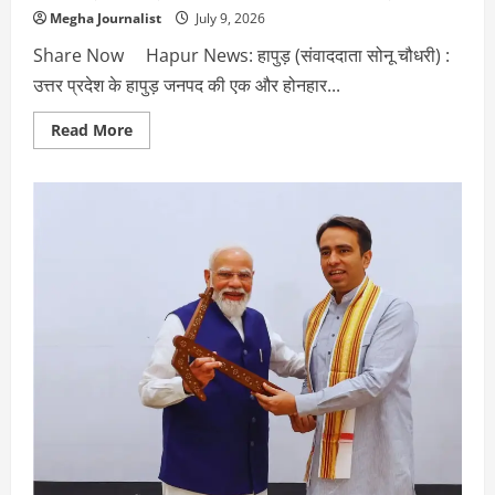
Megha Journalist
July 9, 2026
Share Now Hapur News: हापुड़ (संवाददाता सोनू चौधरी) :
उत्तर प्रदेश के हापुड़ जनपद की एक और होनहार...
Read
Read More
more
about
Hapur
News:
प्रिया
ने
नेपाल
में
जीता
रजत
पदक,
अंतरराष्ट्रीय
कबड्डी
चैंपियनशिप
में
किया
शानदार
प्रदर्शन