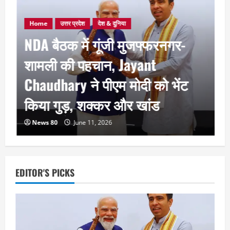
Home
उत्तर प्रदेश
देश & दुनिया
NDA बैठक में गूंजी मुजफ्फरनगर-
शामली की पहचान, Jayant
Chaudhary ने पीएम मोदी को भेंट
किया गुड़, शक्कर और खांड
News 80
June 11, 2026
EDITOR'S PICKS