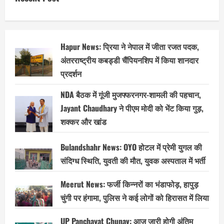
बड़ा
ऐलान,
रविवार
को
होगा
शर्ट
Hapur News: प्रिया ने नेपाल में जीता रजत पदक,
उतारकर
विरोध
अंतरराष्ट्रीय कबड्डी चैंपियनशिप में किया शानदार
प्रदर्शन
प्रदर्शन
NDA बैठक में गूंजी मुजफ्फरनगर-शामली की पहचान,
Jayant Chaudhary ने पीएम मोदी को भेंट किया गुड़,
शक्कर और खांड
Bulandshahr News: OYO होटल में प्रेमी युगल की
संदिग्ध स्थिति, युवती की मौत, युवक अस्पताल में भर्ती
Meerut News: फर्जी किन्नरों का भंडाफोड़, हापुड़
चुंगी पर हंगामा, पुलिस ने कई लोगों को हिरासत में लिया
UP Panchayat Chunav: आज जारी होगी अंतिम