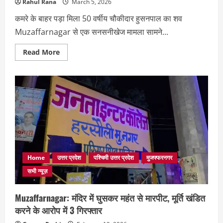
Rahul Rana
March 5, 2026
कमरे के बाहर पड़ा मिला 50 वर्षीय चौकीदार हुसनपाल का शव
Muzaffarnagar से एक सनसनीखेज मामला सामने...
Read
Read More
more
about
Muzaffarnagar
में
फार्म
हाउस
पर
चौकीदार
का
शव
मिलने
से
सनसनी,
परिजनों
ने
Home
उत्तर प्रदेश
पश्चिमी उत्तर प्रदेश
मुजफ्फरनगर
लगाया
हत्या
सभी न्यूज़
का
आरोप
Muzaffarnagar: मंदिर में घुसकर महंत से मारपीट, मूर्ति खंडित
करने के आरोप में 3 गिरफ्तार