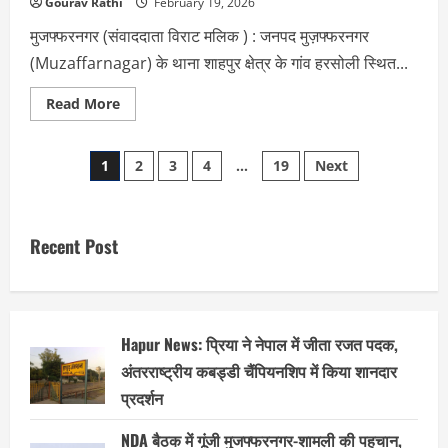
Gourav Rathi
February 19, 2026
मुजफ्फरनगर (संवाददाता विराट मलिक ) : जनपद मुज़फ्फरनगर
(Muzaffarnagar) के थाना शाहपुर क्षेत्र के गांव हरसोली स्थित...
Read
Read More
more
about
Muzaffarnagar:
Posts
मंदिर
1
2
3
4
…
19
Next
में
घुसकर
pagination
महंत
से
मारपीट,
मूर्ति
Recent Post
खंडित
करने
के
आरोप
में
3
गिरफ्तार
Hapur News: प्रिया ने नेपाल में जीता रजत पदक,
अंतरराष्ट्रीय कबड्डी चैंपियनशिप में किया शानदार
प्रदर्शन
NDA बैठक में गूंजी मुजफ्फरनगर-शामली की पहचान,