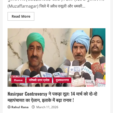
(Muzaffarnagar) जिले में अवैध वसूली और धमकी...
Read
Read More
more
about
Muzaffarnagar
News:
अवैध
वसूली
और
धमकी
का
आरोप,
पुलिस
जांच
में
जुटी
Home
पश्चिमी उत्तर प्रदेश
मुजफ्फरनगर
Nasirpur Controversy ने पकड़ा तूल: 14 मार्च को दो-दो
महापंचायत का ऐलान, इलाके में बढ़ा तनाव !
Rahul Rana
March 11, 2026