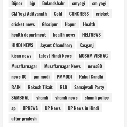
Bijnor
bjp
Bulandshahr
cmyogi
cm yogi
CM Yogi Adityanath
Cold
CONGRESS
cricket
cricket news
Ghazipur
Hapur
Health
health department
health news
HELTNEWS
HINDI NEWS
Jayant Chaudhary
Kasganj
kisan news
Latest Hindi News
MOSAM VIBHAG
Muzaffarnagar
Muzaffarnagar News
news80
news 80
pm modi
PMMODI
Rahul Gandhi
RAIN
Rakesh Tikait
RLD
Samajwadi Party
SAMBHAL
shamli
shamli news
shamli police
sp
UPNEWS
UP News
UP News in Hindi
uttar pradesh