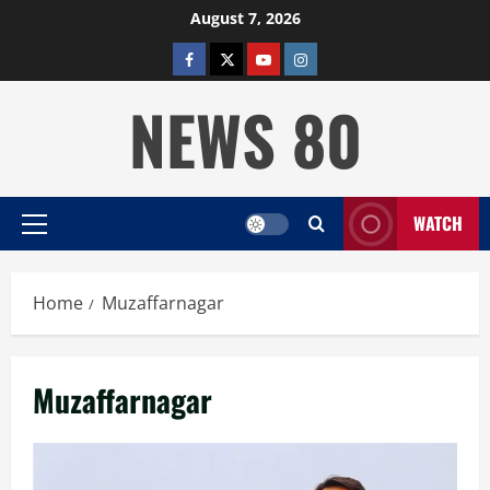
Skip
August 7, 2026
to
facebook
twitter
YOUTUBE
instagram
content
NEWS 80
WATCH
Primary
Menu
Home
Muzaffarnagar
Muzaffarnagar