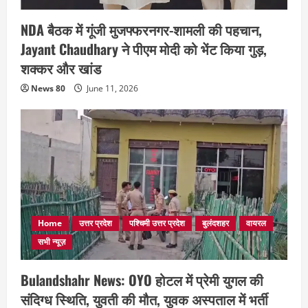
NDA बैठक में गूंजी मुजफ्फरनगर-शामली की पहचान,
Jayant Chaudhary ने पीएम मोदी को भेंट किया गुड़,
शक्कर और खांड
News 80
June 11, 2026
Home
उत्तर प्रदेश
पश्चिमी उत्तर प्रदेश
बुलंदशहर
वायरल
सभी न्यूज़
Bulandshahr News: OYO होटल में प्रेमी युगल की
संदिग्ध स्थिति, युवती की मौत, युवक अस्पताल में भर्ती