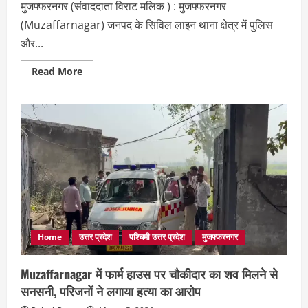
मुजफ्फरनगर (संवाददाता विराट मलिक ) : मुजफ्फरनगर
(Muzaffarnagar) जनपद के सिविल लाइन थाना क्षेत्र में पुलिस
और...
Read
Read More
more
about
Muzaffarnagar
में
पुलिस-
बदमाश
मुठभेड़,
‘बदमाशों
का
देवता’
प्रताप
गोली
लगने
से
घायल
Home
उत्तर प्रदेश
पश्चिमी उत्तर प्रदेश
मुजफ्फरनगर
Muzaffarnagar में फार्म हाउस पर चौकीदार का शव मिलने से
सनसनी, परिजनों ने लगाया हत्या का आरोप