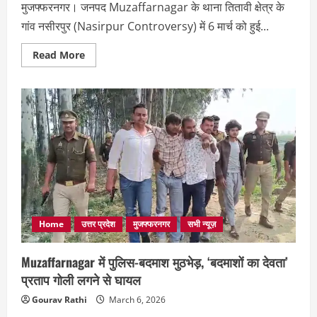
मुजफ्फरनगर। जनपद Muzaffarnagar के थाना तितावी क्षेत्र के
गांव नसीरपुर (Nasirpur Controversy) में 6 मार्च को हुई...
Read
Read More
more
about
Nasirpur
Controversy
ने
पकड़ा
तूल:
14
मार्च
को
दो-
दो
महापंचायत
का
ऐलान,
इलाके
में
Home
उत्तर प्रदेश
मुजफ्फरनगर
सभी न्यूज़
बढ़ा
तनाव
!
Muzaffarnagar में पुलिस-बदमाश मुठभेड़, ‘बदमाशों का देवता’
प्रताप गोली लगने से घायल
Gourav Rathi
March 6, 2026