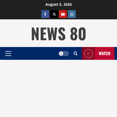
Skip
August 5, 2026
to
facebook
twitter
YOUTUBE
instagram
content
NEWS 80
WATCH
Primary
Menu