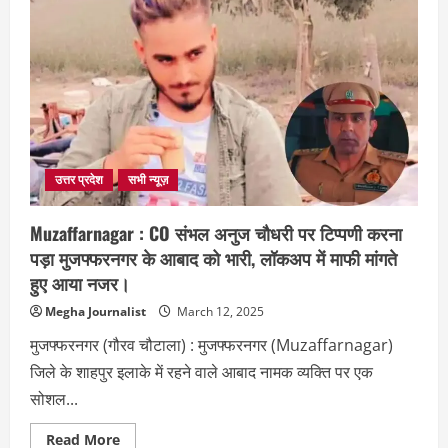
ने
यूपी
में
राशन
की
दुकानों
में
किया
बड़ा
बदलाव
!
उत्तर प्रदेश
सभी न्यूज़
Muzaffarnagar : CO संभल अनुज चौधरी पर टिप्पणी करना
पड़ा मुजफ्फरनगर के आबाद को भारी, लॉकअप में माफी मांगते
हुए आया नजर।
Megha Journalist
March 12, 2025
मुजफ्फरनगर (गौरव चौटाला) : मुजफ्फरनगर (Muzaffarnagar)
जिले के शाहपुर इलाके में रहने वाले आबाद नामक व्यक्ति पर एक
सोशल...
Read
Read More