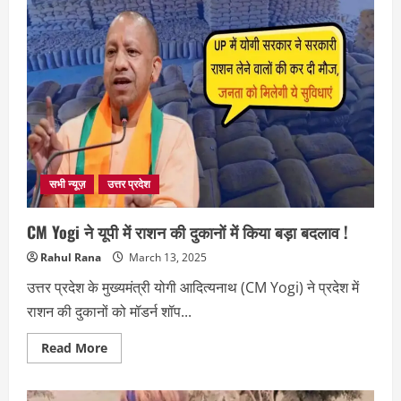
जनता
दर्शन
से
सीधा
निर्देश
,
गरीबों
की
जमीन
कब्जामुक्त
कराएं,
दबंगों
को
सबक
सिखाएं
सभी न्यूज़
उत्तर प्रदेश
…
CM Yogi ने यूपी में राशन की दुकानों में किया बड़ा बदलाव !
Rahul Rana
March 13, 2025
उत्तर प्रदेश के मुख्यमंत्री योगी आदित्यनाथ (CM Yogi) ने प्रदेश में
राशन की दुकानों को मॉडर्न शॉप...
Read
Read More
more
about
CM
Yogi