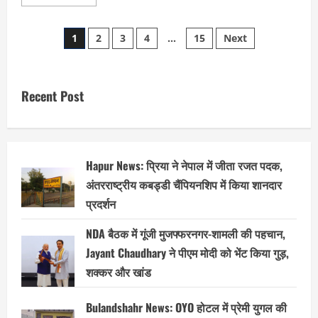
more
about
Muzaffarnagar
Posts
:
1
2
3
4
…
15
Next
CO
संभल
pagination
अनुज
चौधरी
पर
टिप्पणी
Recent Post
करना
पड़ा
मुजफ्फरनगर
के
आबाद
को
भारी,
Hapur News: प्रिया ने नेपाल में जीता रजत पदक,
लॉकअप
में
अंतरराष्ट्रीय कबड्डी चैंपियनशिप में किया शानदार
माफी
प्रदर्शन
मांगते
हुए
आया
NDA बैठक में गूंजी मुजफ्फरनगर-शामली की पहचान,
नजर।
Jayant Chaudhary ने पीएम मोदी को भेंट किया गुड़,
शक्कर और खांड
Bulandshahr News: OYO होटल में प्रेमी युगल की