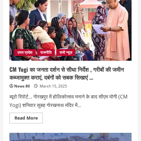
प्रधानमंत्री
पद
की
दावेदारी
को
लेकर
बड़ा
बयान
दिया
उत्तर प्रदेश
राजनीति
सभी न्यूज़
CM Yogi का जनता दर्शन से सीधा निर्देश , गरीबों की जमीन
कब्जामुक्त कराएं, दबंगों को सबक सिखाएं …
News 80
March 15, 2025
ब्यूरो रिपोर्ट… गोरखपुर में होलिकोत्सव मनाने के बाद सीएम योगी (CM
Yogi) शनिवार सुबह गोरखनाथ मंदिर में...
Read
Read More
more
about
CM
Yogi
का