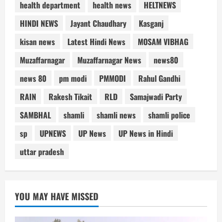
health department
health news
HELTNEWS
HINDI NEWS
Jayant Chaudhary
Kasganj
kisan news
Latest Hindi News
MOSAM VIBHAG
Muzaffarnagar
Muzaffarnagar News
news80
news 80
pm modi
PMMODI
Rahul Gandhi
RAIN
Rakesh Tikait
RLD
Samajwadi Party
SAMBHAL
shamli
shamli news
shamli police
sp
UPNEWS
UP News
UP News in Hindi
uttar pradesh
YOU MAY HAVE MISSED