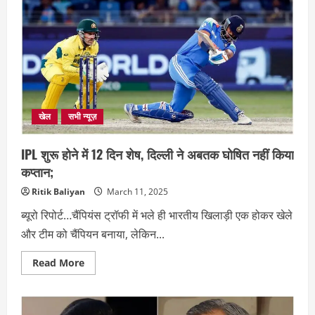
पहले
परिवार
के
साथ
छुट्टियां
मनाने
पहुंचे
मालदीव
,
साझा
की
खूबसूरत
खेल
सभी न्यूज़
तस्वीरें
IPL शुरू होने में 12 दिन शेष, दिल्ली ने अबतक घोषित नहीं किया
कप्तान;
Ritik Baliyan
March 11, 2025
ब्यूरो रिपोर्ट…चैंपियंस ट्रॉफी में भले ही भारतीय खिलाड़ी एक होकर खेले
और टीम को चैंपियन बनाया, लेकिन...
Read
Read More
more
about
IPL
शुरू
होने