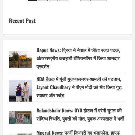
पुरस्कार
pagination
समारोह
में
PCB
का
Recent Post
प्रतिनिधि
नहीं
होने
पर
बढ़ा
विवाद,
शिकायत
Hapur News: प्रिया ने नेपाल में जीता रजत पदक,
दर्ज
करेगा
अंतरराष्ट्रीय कबड्डी चैंपियनशिप में किया शानदार
बोर्ड
प्रदर्शन
NDA बैठक में गूंजी मुजफ्फरनगर-शामली की पहचान,
Jayant Chaudhary ने पीएम मोदी को भेंट किया गुड़,
शक्कर और खांड
Bulandshahr News: OYO होटल में प्रेमी युगल की
संदिग्ध स्थिति, युवती की मौत, युवक अस्पताल में भर्ती
Meerut News: फर्जी किन्नरों का भंडाफोड़, हापुड़