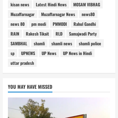
kisan news
Latest Hindi News
MOSAM VIBHAG
Muzaffarnagar
Muzaffarnagar News
news80
news 80
pm modi
PMMODI
Rahul Gandhi
RAIN
Rakesh Tikait
RLD
Samajwadi Party
SAMBHAL
shamli
shamli news
shamli police
sp
UPNEWS
UP News
UP News in Hindi
uttar pradesh
YOU MAY HAVE MISSED