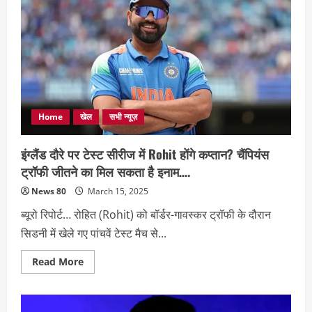
में
जुटे,MS
Dhoni
,
नेट्स
पर
जमकर
की
बल्लेबाजी;
Home
खेल
सभी न्यूज़
इंग्लैंड दौरे पर टेस्ट सीरीज में Rohit होंगे कप्तान? चैंपियंस
ट्रॉफी जीतने का मिल सकता है इनाम….
News 80
March 15, 2025
ब्यूरो रिपोर्ट… रोहित (Rohit) को बॉर्डर-गावस्कर ट्रॉफी के दौरान
सिडनी में खेले गए पांचवें टेस्ट मैच से...
Read
Read More
more
about
इंग्लैंड
दौरे
पर