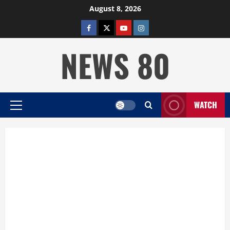
Skip
August 8, 2026
to
facebook
twitter
YOUTUBE
instagram
content
NEWS 80
WATCH
Primary
Menu