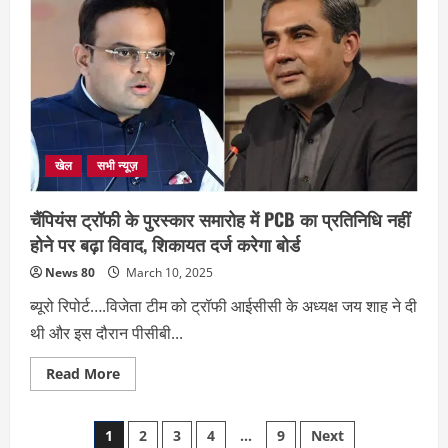
में
12
दिन
शेष,
दिल्ली
ने
अबतक
घोषित
नहीं
किया
कप्तान;
खेल
सभी न्यूज़
चैंपियंस ट्रॉफी के पुरस्कार समारोह में PCB का प्रतिनिधि नहीं
होने पर बढ़ा विवाद, शिकायत दर्ज करेगा बोर्ड
News 80
March 10, 2025
ब्यूरो रिपोर्ट….विजेता टीम को ट्रॉफी आईसीसी के अध्यक्ष जय शाह ने दी
थी और इस दौरान पीसीबी...
Read
Read More
more
about
चैंपियंस
Posts
ट्रॉफी
1
2
3
4
…
9
Next
के