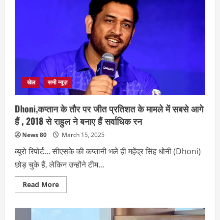
टेस्ट
सीरीज
में
Rohit
होंगे
कप्तान?
चैंपियंस
ट्रॉफी
जीतने
का
मिल
सकता
खेल
सभी न्यूज़
है
इनाम….
Dhoni,कप्तान के तौर पर जीत प्रतिशत के मामले में सबसे आगे
हैं , 2018 से राहुल ने बनाए हैं सर्वाधिक रन
News 80
March 15, 2025
ब्यूरो रिपोर्ट… सीएसके की कप्तानी भले ही महेंद्र सिंह धोनी (Dhoni)
छोड़ चुके हैं, लेकिन उन्होंने टीम...
Read
Read More
more
about
Dhoni,कप्तान
के
तौर