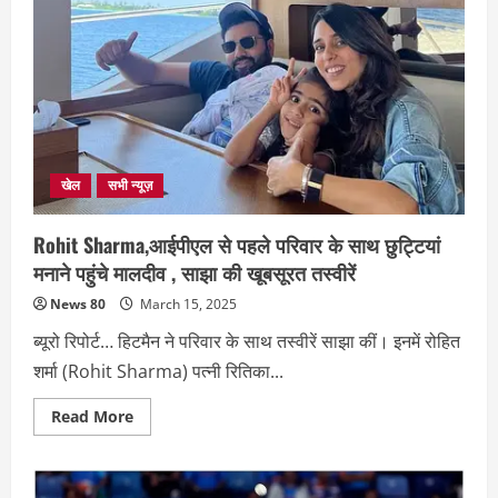
पर
जीत
प्रतिशत
के
मामले
में
सबसे
आगे
हैं
,
2018
से
खेल
सभी न्यूज़
राहुल
ने
बनाए
Rohit Sharma,आईपीएल से पहले परिवार के साथ छुट्टियां
हैं
सर्वाधिक
मनाने पहुंचे मालदीव , साझा की खूबसूरत तस्वीरें
रन
News 80
March 15, 2025
ब्यूरो रिपोर्ट… हिटमैन ने परिवार के साथ तस्वीरें साझा कीं। इनमें रोहित
शर्मा (Rohit Sharma) पत्नी रितिका...
Read
Read More
more
about
Rohit
Sharma,आईपीएल
से