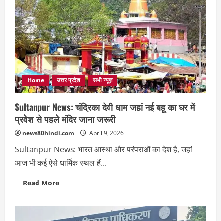
पहली
हाईटेक
‘स्मार्ट
रोड’,
दालमंडी
सड़क
का
बदलेगा
पूरा
नजारा
Home
उत्तर प्रदेश
सभी न्यूज़
Sultanpur News: चंद्रिका देवी धाम जहां नई बहू का घर में
प्रवेश से पहले मंदिर जाना जरूरी
news80hindi.com
April 9, 2026
Sultanpur News: भारत आस्था और परंपराओं का देश है, जहां
आज भी कई ऐसे धार्मिक स्थल हैं...
Read
Read More
more
about
Sultanpur
News:
चंद्रिका