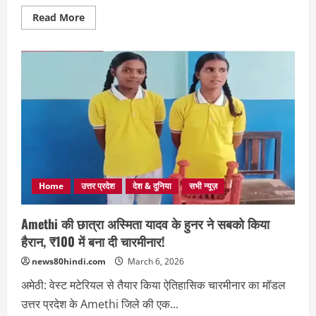
Read
Read More
more
about
Bijnor:
DSP
तंजील
अहमद
हत्याकांड
में
बड़ा
फैसला,
रेयान
हाईकोर्ट
से
बरी
Home
उत्तर प्रदेश
देश & दुनिया
सभी न्यूज़
Amethi की छात्रा अस्मिता यादव के हुनर ने सबको किया
हैरान, ₹100 में बना दी चारमीनार!
news80hindi.com
March 6, 2026
अमेठी: वेस्ट मटेरियल से तैयार किया ऐतिहासिक चारमीनार का मॉडल
उत्तर प्रदेश के Amethi जिले की एक...