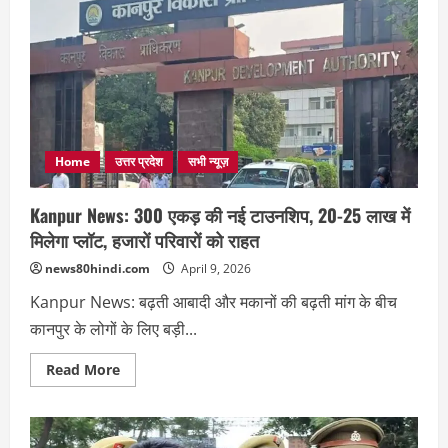
देवी
धाम
जहां
नई
बहू
का
घर
में
प्रवेश
से
पहले
मंदिर
Home
उत्तर प्रदेश
सभी न्यूज़
जाना
जरूरी
Kanpur News: 300 एकड़ की नई टाउनशिप, 20-25 लाख में
मिलेगा प्लॉट, हजारों परिवारों को राहत
news80hindi.com
April 9, 2026
Kanpur News: बढ़ती आबादी और मकानों की बढ़ती मांग के बीच
कानपुर के लोगों के लिए बड़ी...
Read
Read More
more
about
Kanpur
News:
300