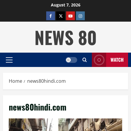
Skip
August 7, 2026
to
facebook
twitter
YOUTUBE
instagram
content
NEWS 80
WATCH
Primary
Menu
Home
news80hindi.com
news80hindi.com