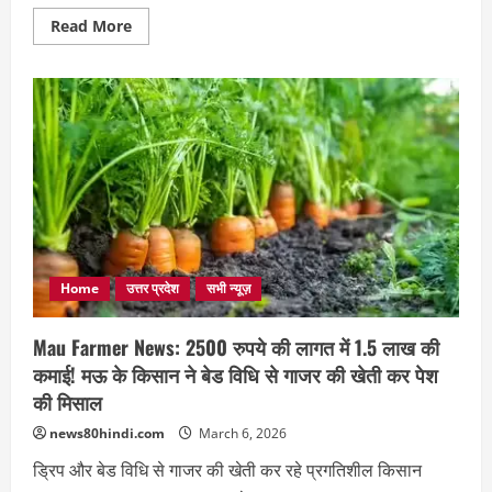
Read
Read More
more
about
Amethi
की
छात्रा
अस्मिता
यादव
के
हुनर
ने
सबको
किया
हैरान,
₹100
में
बना
दी
Home
उत्तर प्रदेश
सभी न्यूज़
चारमीनार!
Mau Farmer News: 2500 रुपये की लागत में 1.5 लाख की
कमाई! मऊ के किसान ने बेड विधि से गाजर की खेती कर पेश
की मिसाल
news80hindi.com
March 6, 2026
ड्रिप और बेड विधि से गाजर की खेती कर रहे प्रगतिशील किसान