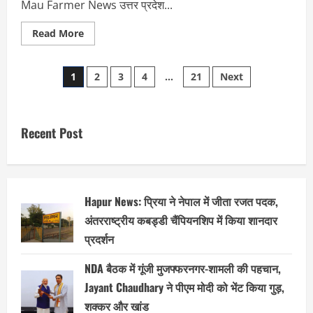
Mau Farmer News उत्तर प्रदेश...
Read
Read More
more
about
Mau
Posts
Farmer
1
2
3
4
…
21
Next
News:
2500
pagination
रुपये
की
लागत
में
Recent Post
1.5
लाख
की
कमाई!
मऊ
के
किसान
Hapur News: प्रिया ने नेपाल में जीता रजत पदक,
ने
बेड
अंतरराष्ट्रीय कबड्डी चैंपियनशिप में किया शानदार
विधि
प्रदर्शन
से
गाजर
की
NDA बैठक में गूंजी मुजफ्फरनगर-शामली की पहचान,
खेती
कर
Jayant Chaudhary ने पीएम मोदी को भेंट किया गुड़,
पेश
की
शक्कर और खांड
मिसाल