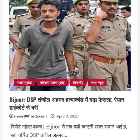
एकड़
की
नई
टाउनशिप,
20-
25
लाख
में
मिलेगा
प्लॉट,
हजारों
परिवारों
को
राहत
उत्तर प्रदेश
पश्चिमी उत्तर प्रदेश
बिजनौर
सभी न्यूज़
Bijnor: DSP तंजील अहमद हत्याकांड में बड़ा फैसला, रेयान
हाईकोर्ट से बरी
news80hindi.com
April 8, 2026
(रिपोर्ट महेंद्र ढाका): Bijnor से एक बड़ी कानूनी खबर सामने आई है,
जहां चर्चित DSP तंजील अहमद...