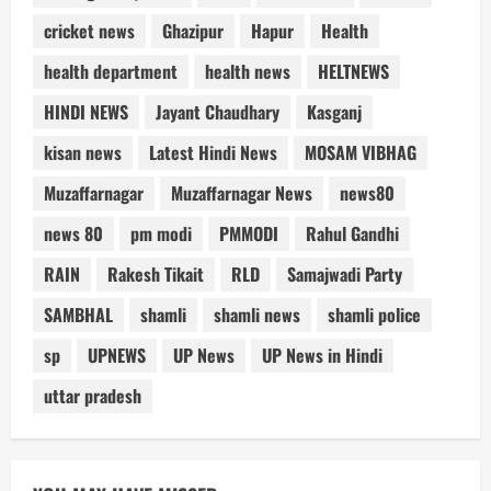
cricket news
Ghazipur
Hapur
Health
health department
health news
HELTNEWS
HINDI NEWS
Jayant Chaudhary
Kasganj
kisan news
Latest Hindi News
MOSAM VIBHAG
Muzaffarnagar
Muzaffarnagar News
news80
news 80
pm modi
PMMODI
Rahul Gandhi
RAIN
Rakesh Tikait
RLD
Samajwadi Party
SAMBHAL
shamli
shamli news
shamli police
sp
UPNEWS
UP News
UP News in Hindi
uttar pradesh