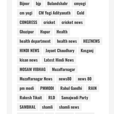
Bijnor
bjp
Bulandshahr
cmyogi
cm yogi
CM Yogi Adityanath
Cold
CONGRESS
cricket
cricket news
Ghazipur
Hapur
Health
health department
health news
HELTNEWS
HINDI NEWS
Jayant Chaudhary
Kasganj
kisan news
Latest Hindi News
MOSAM VIBHAG
Muzaffarnagar
Muzaffarnagar News
news80
news 80
pm modi
PMMODI
Rahul Gandhi
RAIN
Rakesh Tikait
RLD
Samajwadi Party
SAMBHAL
shamli
shamli news