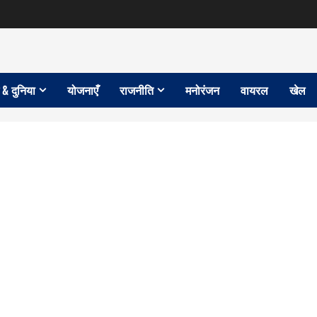
 & दुनिया
योजनाएँ
राजनीति
मनोरंजन
वायरल
खेल