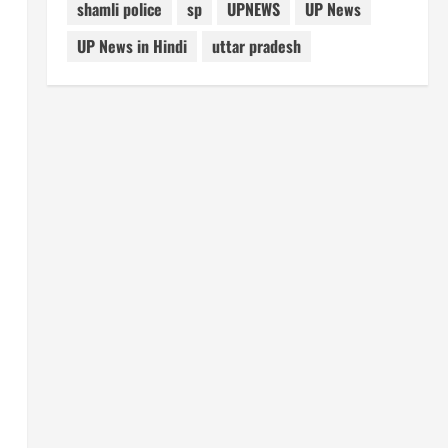
shamli police
sp
UPNEWS
UP News
UP News in Hindi
uttar pradesh