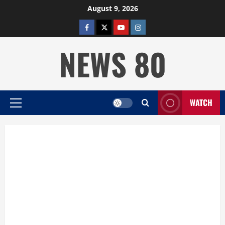
Skip
August 9, 2026
to
facebook
twitter
YOUTUBE
instagram
content
NEWS 80
WATCH
Primary
Menu