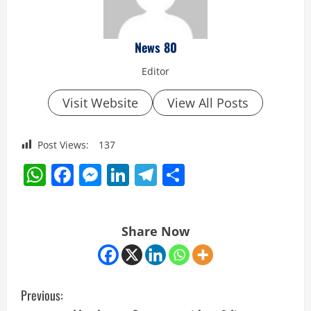
News 80
Editor
Visit Website
View All Posts
Post Views:
137
WhatsApp
Facebook
Messenger
LinkedIn
Telegram
Share
Share Now
C
Previous: