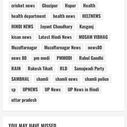
cricket news
Ghazipur
Hapur
Health
health department
health news
HELTNEWS
HINDI NEWS
Jayant Chaudhary
Kasganj
kisan news
Latest Hindi News
MOSAM VIBHAG
Muzaffarnagar
Muzaffarnagar News
news80
news 80
pm modi
PMMODI
Rahul Gandhi
RAIN
Rakesh Tikait
RLD
Samajwadi Party
SAMBHAL
shamli
shamli news
shamli police
sp
UPNEWS
UP News
UP News in Hindi
uttar pradesh
YOU MAY HAVE MISSED