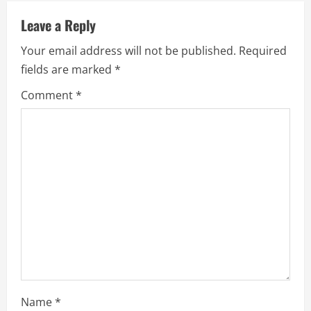
u
Leave a Reply
e
Your email address will not be published.
Required
R
fields are marked
*
e
Comment
*
a
d
i
n
g
Name
*