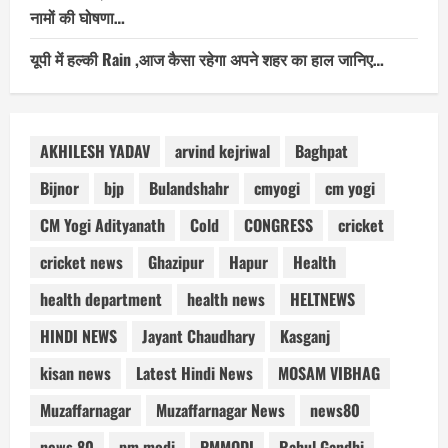
नामों की घोषणा…
यूपी में हल्की Rain ,आज कैसा रहेगा अपने शहर का हाल जानिए…
AKHILESH YADAV
arvind kejriwal
Baghpat
Bijnor
bjp
Bulandshahr
cmyogi
cm yogi
CM Yogi Adityanath
Cold
CONGRESS
cricket
cricket news
Ghazipur
Hapur
Health
health department
health news
HELTNEWS
HINDI NEWS
Jayant Chaudhary
Kasganj
kisan news
Latest Hindi News
MOSAM VIBHAG
Muzaffarnagar
Muzaffarnagar News
news80
news 80
pm modi
PMMODI
Rahul Gandhi