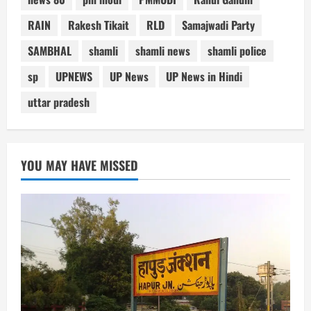
RAIN
Rakesh Tikait
RLD
Samajwadi Party
SAMBHAL
shamli
shamli news
shamli police
sp
UPNEWS
UP News
UP News in Hindi
uttar pradesh
YOU MAY HAVE MISSED