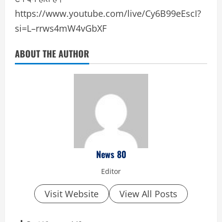
https://www.youtube.com/live/Cy6B99eEscI?
si=L–rrws4mW4vGbXF
ABOUT THE AUTHOR
News 80
Editor
Visit Website
View All Posts