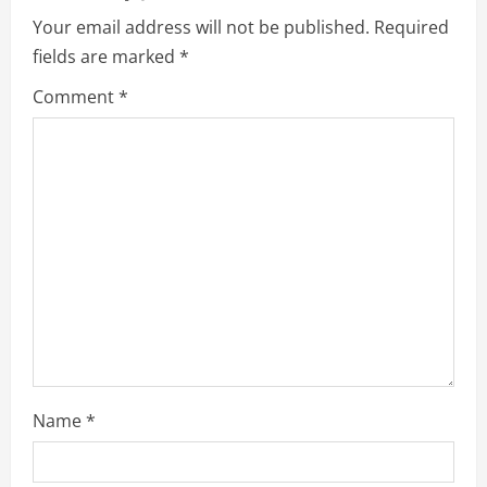
e
Your email address will not be published.
Required
R
fields are marked
*
e
Comment
*
a
d
i
n
g
Name
*