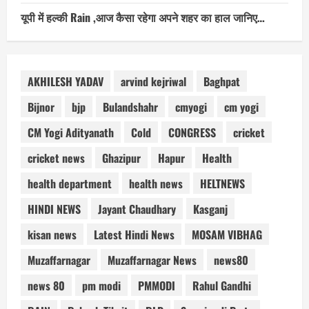
यूपी में हल्की Rain ,आज कैसा रहेगा अपने शहर का हाल जानिए…
AKHILESH YADAV
arvind kejriwal
Baghpat
Bijnor
bjp
Bulandshahr
cmyogi
cm yogi
CM Yogi Adityanath
Cold
CONGRESS
cricket
cricket news
Ghazipur
Hapur
Health
health department
health news
HELTNEWS
HINDI NEWS
Jayant Chaudhary
Kasganj
kisan news
Latest Hindi News
MOSAM VIBHAG
Muzaffarnagar
Muzaffarnagar News
news80
news 80
pm modi
PMMODI
Rahul Gandhi