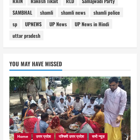
RAIN
Rakesh Tikait
RLD
Samajwadi Party
SAMBHAL
shamli
shamli news
shamli police
sp
UPNEWS
UP News
UP News in Hindi
uttar pradesh
YOU MAY HAVE MISSED
Home
उत्तर प्रदेश
पश्चिमी उत्तर प्रदेश
सभी न्यूज़