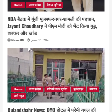
Home
उत्तर प्रदेश
देश & दुनिया
NDA बैठक में गूंजी मुजफ्फरनगर-शामली की पहचान,
Jayant Chaudhary ने पीएम मोदी को भेंट किया गुड़,
शक्कर और खांड
News 80
June 11, 2026
Home
उत्तर प्रदेश
पश्चिमी उत्तर प्रदेश
बुलंदशहर
वायरल
सभी न्यूज़
Bulandshahr News: OYO होटल में प्रेमी युगल की