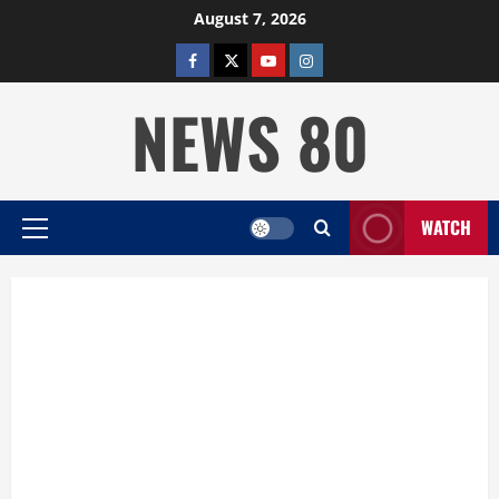
Skip
August 7, 2026
to
facebook
twitter
YOUTUBE
instagram
content
NEWS 80
WATCH
Primary
Menu