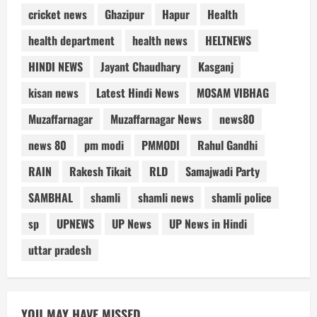
cricket news
Ghazipur
Hapur
Health
health department
health news
HELTNEWS
HINDI NEWS
Jayant Chaudhary
Kasganj
kisan news
Latest Hindi News
MOSAM VIBHAG
Muzaffarnagar
Muzaffarnagar News
news80
news 80
pm modi
PMMODI
Rahul Gandhi
RAIN
Rakesh Tikait
RLD
Samajwadi Party
SAMBHAL
shamli
shamli news
shamli police
sp
UPNEWS
UP News
UP News in Hindi
uttar pradesh
YOU MAY HAVE MISSED