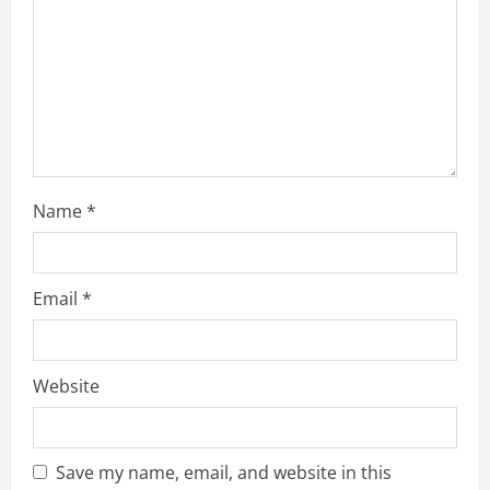
d
i
n
g
Name
*
Email
*
Website
Save my name, email, and website in this