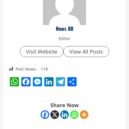
News 80
Editor
Visit Website
View All Posts
Post Views:
118
WhatsApp
Facebook
Messenger
LinkedIn
Telegram
Share
Share Now
C