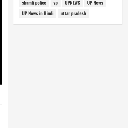
shamli police
sp
UPNEWS
UP News
UP News in Hindi
uttar pradesh