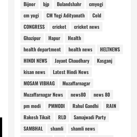
Bijnor
bjp
Bulandshahr
cmyogi
cm yogi
CM Yogi Adityanath
Cold
CONGRESS
cricket
cricket news
Ghazipur
Hapur
Health
health department
health news
HELTNEWS
HINDI NEWS
Jayant Chaudhary
Kasganj
kisan news
Latest Hindi News
MOSAM VIBHAG
Muzaffarnagar
Muzaffarnagar News
news80
news 80
pm modi
PMMODI
Rahul Gandhi
RAIN
Rakesh Tikait
RLD
Samajwadi Party
SAMBHAL
shamli
shamli news