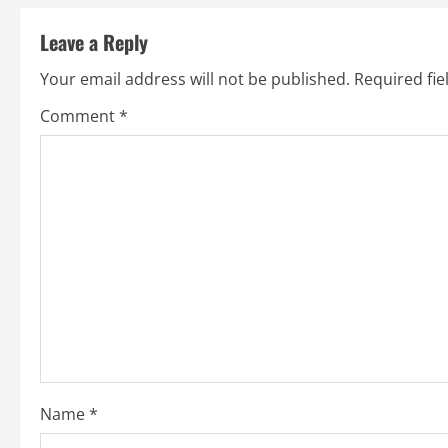
t
Leave a Reply
i
Your email address will not be published.
Required fi
n
Comment
*
u
e
R
e
a
d
i
Name
*
n