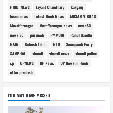
HINDI NEWS
Jayant Chaudhary
Kasganj
kisan news
Latest Hindi News
MOSAM VIBHAG
Muzaffarnagar
Muzaffarnagar News
news80
news 80
pm modi
PMMODI
Rahul Gandhi
RAIN
Rakesh Tikait
RLD
Samajwadi Party
SAMBHAL
shamli
shamli news
shamli police
sp
UPNEWS
UP News
UP News in Hindi
uttar pradesh
YOU MAY HAVE MISSED