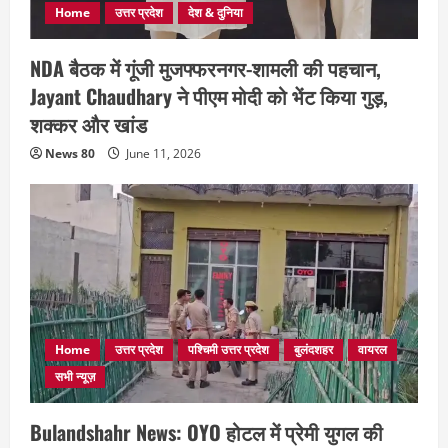
Home
उत्तर प्रदेश
देश & दुनिया
NDA बैठक में गूंजी मुजफ्फरनगर-शामली की पहचान,
Jayant Chaudhary ने पीएम मोदी को भेंट किया गुड़,
शक्कर और खांड
News 80
June 11, 2026
Home
उत्तर प्रदेश
पश्चिमी उत्तर प्रदेश
बुलंदशहर
वायरल
सभी न्यूज़
Bulandshahr News: OYO होटल में प्रेमी युगल की