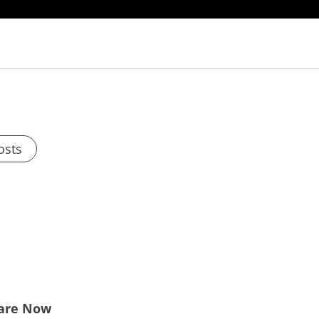
osts
are Now