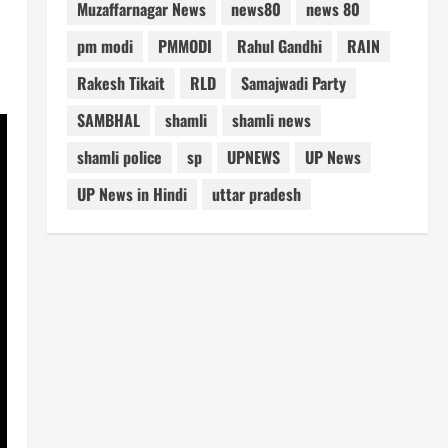
Muzaffarnagar News
news80
news 80
pm modi
PMMODI
Rahul Gandhi
RAIN
Rakesh Tikait
RLD
Samajwadi Party
SAMBHAL
shamli
shamli news
shamli police
sp
UPNEWS
UP News
UP News in Hindi
uttar pradesh