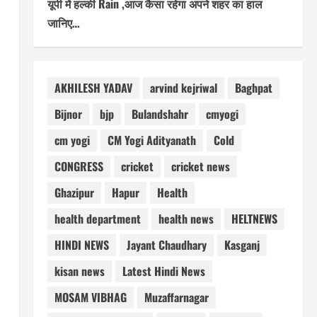
यूपी में हल्की Rain ,आज कैसा रहेगा अपने शहर का हाल
जानिए…
AKHILESH YADAV
arvind kejriwal
Baghpat
Bijnor
bjp
Bulandshahr
cmyogi
cm yogi
CM Yogi Adityanath
Cold
CONGRESS
cricket
cricket news
Ghazipur
Hapur
Health
health department
health news
HELTNEWS
HINDI NEWS
Jayant Chaudhary
Kasganj
kisan news
Latest Hindi News
MOSAM VIBHAG
Muzaffarnagar