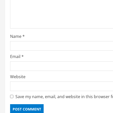
a
d
i
Name
*
n
g
Email
*
Website
Save my name, email, and website in this browser f