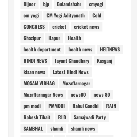
Bijnor
bjp
Bulandshahr
cmyogi
cm yogi
CM Yogi Adityanath
Cold
CONGRESS
cricket
cricket news
Ghazipur
Hapur
Health
health department
health news
HELTNEWS
HINDI NEWS
Jayant Chaudhary
Kasganj
kisan news
Latest Hindi News
MOSAM VIBHAG
Muzaffarnagar
Muzaffarnagar News
news80
news 80
pm modi
PMMODI
Rahul Gandhi
RAIN
Rakesh Tikait
RLD
Samajwadi Party
SAMBHAL
shamli
shamli news