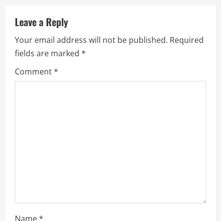
u
Leave a Reply
e
Your email address will not be published.
Required
R
fields are marked
*
e
Comment
*
a
d
i
n
g
Name
*