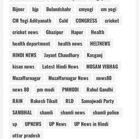
Bijnor
bjp
Bulandshahr
cmyogi
cm yogi
CM Yogi Adityanath
Cold
CONGRESS
cricket
cricket news
Ghazipur
Hapur
Health
health department
health news
HELTNEWS
HINDI NEWS
Jayant Chaudhary
Kasganj
kisan news
Latest Hindi News
MOSAM VIBHAG
Muzaffarnagar
Muzaffarnagar News
news80
news 80
pm modi
PMMODI
Rahul Gandhi
RAIN
Rakesh Tikait
RLD
Samajwadi Party
SAMBHAL
shamli
shamli news
shamli police
sp
UPNEWS
UP News
UP News in Hindi
uttar pradesh