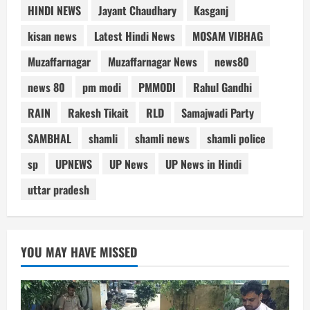
HINDI NEWS
Jayant Chaudhary
Kasganj
kisan news
Latest Hindi News
MOSAM VIBHAG
Muzaffarnagar
Muzaffarnagar News
news80
news 80
pm modi
PMMODI
Rahul Gandhi
RAIN
Rakesh Tikait
RLD
Samajwadi Party
SAMBHAL
shamli
shamli news
shamli police
sp
UPNEWS
UP News
UP News in Hindi
uttar pradesh
YOU MAY HAVE MISSED