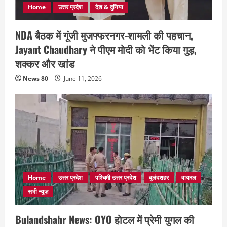
Home
उत्तर प्रदेश
देश & दुनिया
NDA बैठक में गूंजी मुजफ्फरनगर-शामली की पहचान,
Jayant Chaudhary ने पीएम मोदी को भेंट किया गुड़,
शक्कर और खांड
News 80
June 11, 2026
Home
उत्तर प्रदेश
पश्चिमी उत्तर प्रदेश
बुलंदशहर
वायरल
सभी न्यूज़
Bulandshahr News: OYO होटल में प्रेमी युगल की