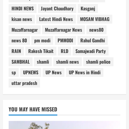
HINDI NEWS
Jayant Chaudhary
Kasganj
kisan news
Latest Hindi News
MOSAM VIBHAG
Muzaffarnagar
Muzaffarnagar News
news80
news 80
pm modi
PMMODI
Rahul Gandhi
RAIN
Rakesh Tikait
RLD
Samajwadi Party
SAMBHAL
shamli
shamli news
shamli police
sp
UPNEWS
UP News
UP News in Hindi
uttar pradesh
YOU MAY HAVE MISSED