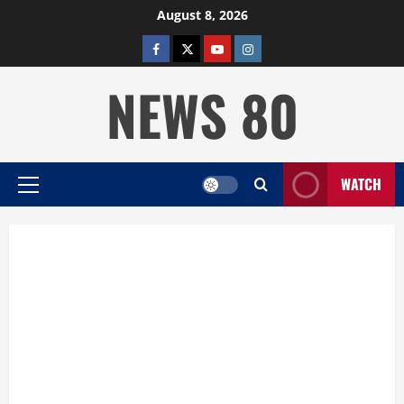
Skip
August 8, 2026
to
facebook
twitter
YOUTUBE
instagram
content
NEWS 80
WATCH
Primary
Menu