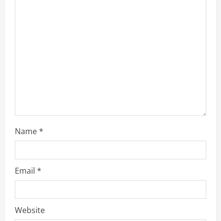
e
a
d
i
n
g
Name
*
Email
*
Website