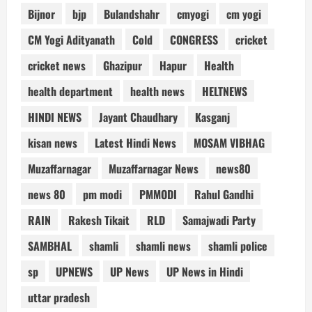
Bijnor
bjp
Bulandshahr
cmyogi
cm yogi
CM Yogi Adityanath
Cold
CONGRESS
cricket
cricket news
Ghazipur
Hapur
Health
health department
health news
HELTNEWS
HINDI NEWS
Jayant Chaudhary
Kasganj
kisan news
Latest Hindi News
MOSAM VIBHAG
Muzaffarnagar
Muzaffarnagar News
news80
news 80
pm modi
PMMODI
Rahul Gandhi
RAIN
Rakesh Tikait
RLD
Samajwadi Party
SAMBHAL
shamli
shamli news
shamli police
sp
UPNEWS
UP News
UP News in Hindi
uttar pradesh