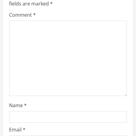
fields are marked
*
R
Comment
*
e
a
d
i
n
g
Name
*
Email
*