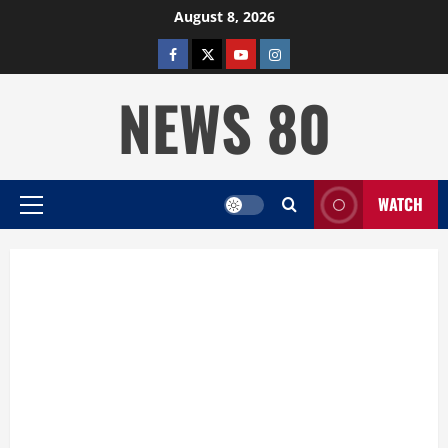
Skip
August 8, 2026
to
facebook
twitter
YOUTUBE
instagram
content
NEWS 80
WATCH
Primary
Menu