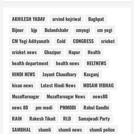
AKHILESH YADAV
arvind kejriwal
Baghpat
Bijnor
bjp
Bulandshahr
cmyogi
cm yogi
CM Yogi Adityanath
Cold
CONGRESS
cricket
cricket news
Ghazipur
Hapur
Health
health department
health news
HELTNEWS
HINDI NEWS
Jayant Chaudhary
Kasganj
kisan news
Latest Hindi News
MOSAM VIBHAG
Muzaffarnagar
Muzaffarnagar News
news80
news 80
pm modi
PMMODI
Rahul Gandhi
RAIN
Rakesh Tikait
RLD
Samajwadi Party
SAMBHAL
shamli
shamli news
shamli police