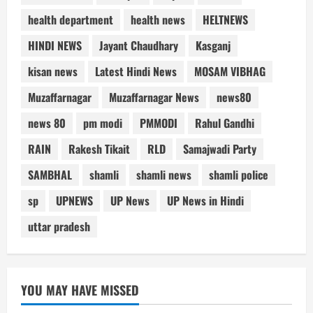
health department
health news
HELTNEWS
HINDI NEWS
Jayant Chaudhary
Kasganj
kisan news
Latest Hindi News
MOSAM VIBHAG
Muzaffarnagar
Muzaffarnagar News
news80
news 80
pm modi
PMMODI
Rahul Gandhi
RAIN
Rakesh Tikait
RLD
Samajwadi Party
SAMBHAL
shamli
shamli news
shamli police
sp
UPNEWS
UP News
UP News in Hindi
uttar pradesh
YOU MAY HAVE MISSED