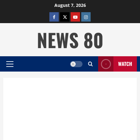
Skip
August 7, 2026
to
facebook
twitter
YOUTUBE
instagram
content
NEWS 80
WATCH
Primary
Menu