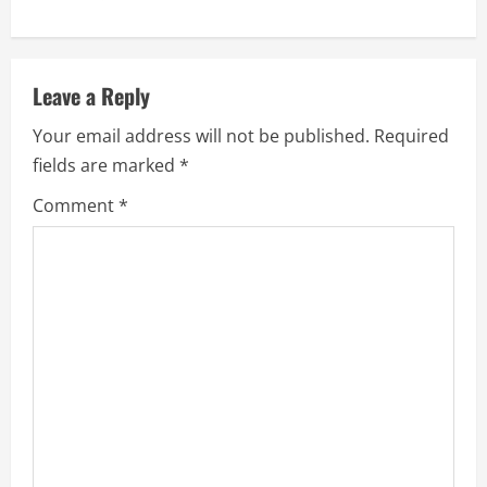
n
u
Leave a Reply
e
Your email address will not be published.
Required
R
fields are marked
*
e
Comment
*
a
d
i
n
g