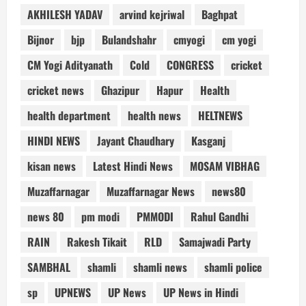
AKHILESH YADAV
arvind kejriwal
Baghpat
Bijnor
bjp
Bulandshahr
cmyogi
cm yogi
CM Yogi Adityanath
Cold
CONGRESS
cricket
cricket news
Ghazipur
Hapur
Health
health department
health news
HELTNEWS
HINDI NEWS
Jayant Chaudhary
Kasganj
kisan news
Latest Hindi News
MOSAM VIBHAG
Muzaffarnagar
Muzaffarnagar News
news80
news 80
pm modi
PMMODI
Rahul Gandhi
RAIN
Rakesh Tikait
RLD
Samajwadi Party
SAMBHAL
shamli
shamli news
shamli police
sp
UPNEWS
UP News
UP News in Hindi