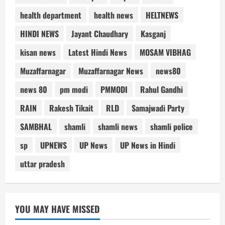
health department
health news
HELTNEWS
HINDI NEWS
Jayant Chaudhary
Kasganj
kisan news
Latest Hindi News
MOSAM VIBHAG
Muzaffarnagar
Muzaffarnagar News
news80
news 80
pm modi
PMMODI
Rahul Gandhi
RAIN
Rakesh Tikait
RLD
Samajwadi Party
SAMBHAL
shamli
shamli news
shamli police
sp
UPNEWS
UP News
UP News in Hindi
uttar pradesh
YOU MAY HAVE MISSED