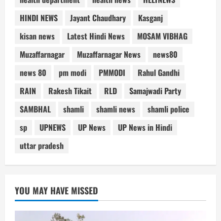
HINDI NEWS
Jayant Chaudhary
Kasganj
kisan news
Latest Hindi News
MOSAM VIBHAG
Muzaffarnagar
Muzaffarnagar News
news80
news 80
pm modi
PMMODI
Rahul Gandhi
RAIN
Rakesh Tikait
RLD
Samajwadi Party
SAMBHAL
shamli
shamli news
shamli police
sp
UPNEWS
UP News
UP News in Hindi
uttar pradesh
YOU MAY HAVE MISSED