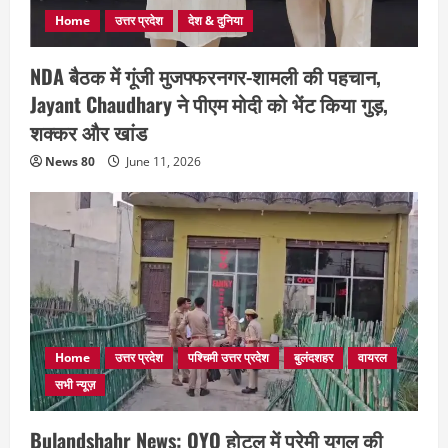
Home
उत्तर प्रदेश
देश & दुनिया
NDA बैठक में गूंजी मुजफ्फरनगर-शामली की पहचान,
Jayant Chaudhary ने पीएम मोदी को भेंट किया गुड़,
शक्कर और खांड
News 80
June 11, 2026
Home
उत्तर प्रदेश
पश्चिमी उत्तर प्रदेश
बुलंदशहर
वायरल
सभी न्यूज़
Bulandshahr News: OYO होटल में प्रेमी युगल की