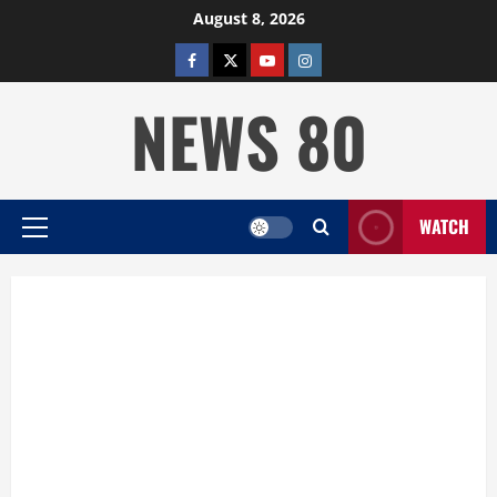
Skip
August 8, 2026
to
facebook
twitter
YOUTUBE
instagram
content
NEWS 80
WATCH
Primary
Menu