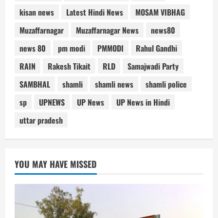
kisan news
Latest Hindi News
MOSAM VIBHAG
Muzaffarnagar
Muzaffarnagar News
news80
news 80
pm modi
PMMODI
Rahul Gandhi
RAIN
Rakesh Tikait
RLD
Samajwadi Party
SAMBHAL
shamli
shamli news
shamli police
sp
UPNEWS
UP News
UP News in Hindi
uttar pradesh
YOU MAY HAVE MISSED