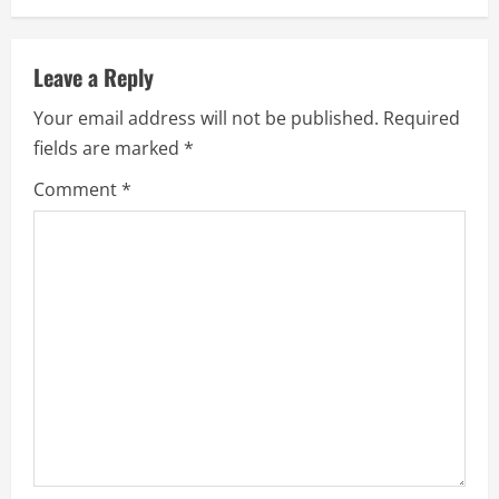
n
u
Leave a Reply
Your email address will not be published.
Required
e
fields are marked
*
R
Comment
*
e
a
d
i
n
g