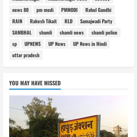
news 80
pm modi
PMMODI
Rahul Gandhi
RAIN
Rakesh Tikait
RLD
Samajwadi Party
SAMBHAL
shamli
shamli news
shamli police
sp
UPNEWS
UP News
UP News in Hindi
uttar pradesh
YOU MAY HAVE MISSED