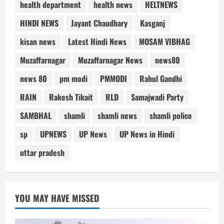
health department
health news
HELTNEWS
HINDI NEWS
Jayant Chaudhary
Kasganj
kisan news
Latest Hindi News
MOSAM VIBHAG
Muzaffarnagar
Muzaffarnagar News
news80
news 80
pm modi
PMMODI
Rahul Gandhi
RAIN
Rakesh Tikait
RLD
Samajwadi Party
SAMBHAL
shamli
shamli news
shamli police
sp
UPNEWS
UP News
UP News in Hindi
uttar pradesh
YOU MAY HAVE MISSED