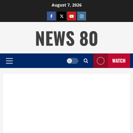
Skip
August 7, 2026
to
facebook
twitter
YOUTUBE
instagram
content
NEWS 80
WATCH
Primary
Menu