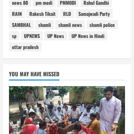
news 80
pm modi
PMMODI
Rahul Gandhi
RAIN
Rakesh Tikait
RLD
Samajwadi Party
SAMBHAL
shamli
shamli news
shamli police
sp
UPNEWS
UP News
UP News in Hindi
uttar pradesh
YOU MAY HAVE MISSED