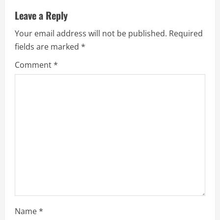
u
Leave a Reply
e
Your email address will not be published.
Required
R
fields are marked
*
e
Comment
*
a
d
i
n
g
Name
*