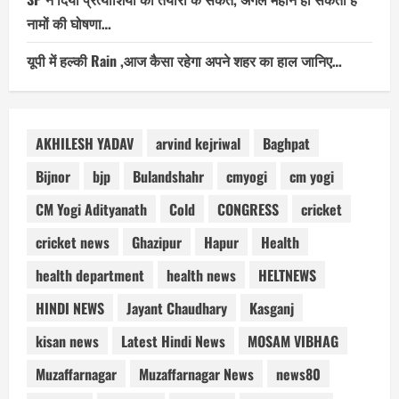
नामों की घोषणा…
यूपी में हल्की Rain ,आज कैसा रहेगा अपने शहर का हाल जानिए…
AKHILESH YADAV
arvind kejriwal
Baghpat
Bijnor
bjp
Bulandshahr
cmyogi
cm yogi
CM Yogi Adityanath
Cold
CONGRESS
cricket
cricket news
Ghazipur
Hapur
Health
health department
health news
HELTNEWS
HINDI NEWS
Jayant Chaudhary
Kasganj
kisan news
Latest Hindi News
MOSAM VIBHAG
Muzaffarnagar
Muzaffarnagar News
news80