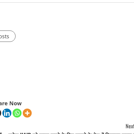
osts
are Now
Next