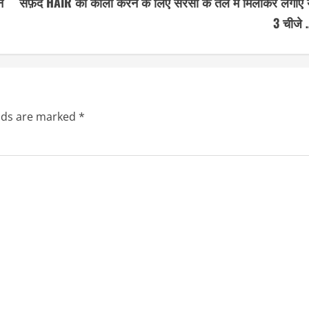
ं
सफ़ेद HAIR को काला करने के लिए सरसो के तेल में मिलाकर लगाए य
3 चीजे 
elds are marked
*