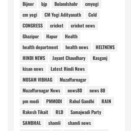
Bijnor
bjp
Bulandshahr
cmyogi
cm yogi
CM Yogi Adityanath
Cold
CONGRESS
cricket
cricket news
Ghazipur
Hapur
Health
health department
health news
HELTNEWS
HINDI NEWS
Jayant Chaudhary
Kasganj
kisan news
Latest Hindi News
MOSAM VIBHAG
Muzaffarnagar
Muzaffarnagar News
news80
news 80
pm modi
PMMODI
Rahul Gandhi
RAIN
Rakesh Tikait
RLD
Samajwadi Party
SAMBHAL
shamli
shamli news