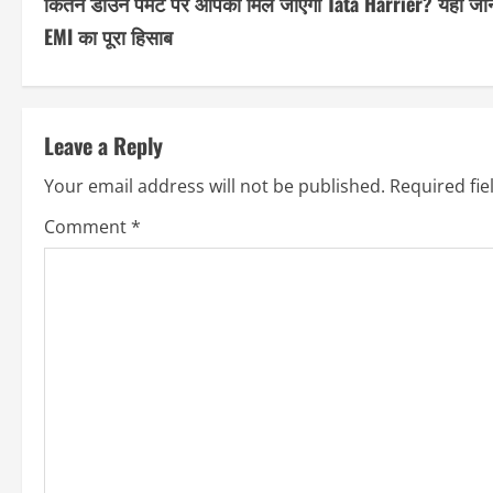
कितने डाउन पेमेंट पर आपको मिल जाएगी Tata Harrier? यहां जाने
o
EMI का पूरा हिसाब
n
t
Leave a Reply
i
Your email address will not be published.
Required fi
n
Comment
*
u
e
R
e
a
d