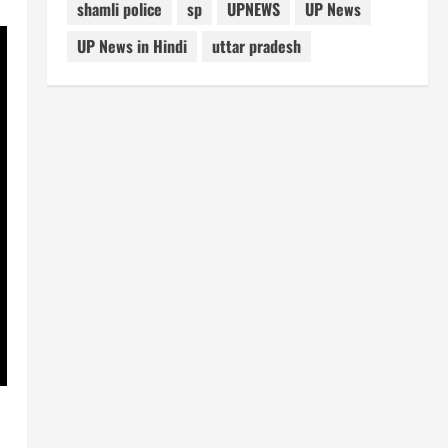
shamli police
sp
UPNEWS
UP News
UP News in Hindi
uttar pradesh