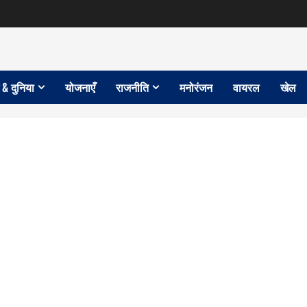
 & दुनिया
योजनाएँ
राजनीति
मनोरंजन
वायरल
खेल