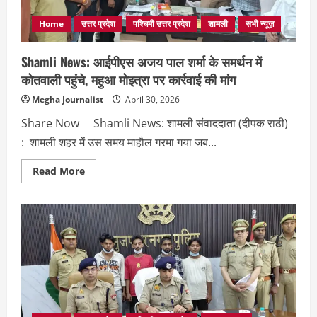
Home
उत्तर प्रदेश
पश्चिमी उत्तर प्रदेश
शामली
सभी न्यूज़
Shamli News: आईपीएस अजय पाल शर्मा के समर्थन में
कोतवाली पहुंचे, महुआ मोइत्रा पर कार्रवाई की मांग
Megha Journalist
April 30, 2026
Share Now Shamli News: शामली संवाददाता (दीपक राठी)
: शामली शहर में उस समय माहौल गरमा गया जब...
Read
Read More
more
about
Shamli
News:
आईपीएस
अजय
पाल
शर्मा
के
समर्थन
में
कोतवाली
पहुंचे,
महुआ