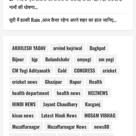
नामों की घोषणा…
यूपी में हल्की Rain ,आज कैसा रहेगा अपने शहर का हाल जानिए…
AKHILESH YADAV
arvind kejriwal
Baghpat
Bijnor
bjp
Bulandshahr
cmyogi
cm yogi
CM Yogi Adityanath
Cold
CONGRESS
cricket
cricket news
Ghazipur
Hapur
Health
health department
health news
HELTNEWS
HINDI NEWS
Jayant Chaudhary
Kasganj
kisan news
Latest Hindi News
MOSAM VIBHAG
Muzaffarnagar
Muzaffarnagar News
news80