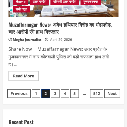
मोइत्रा
Home
उत्तर प्रदेश
पश्चिमी उत्तर प्रदेश
मुजफ्फरनगर
पर
कार्रवाई
सभी न्यूज़
की
मांग
Muzaffarnagar News: अवैध हथियार गिरोह का भंडाफोड़,
चार आरोपी रंगे हाथ गिरफ्तार
Megha Journalist
April 29, 2026
Share Now Muzaffarnagar News: उत्तर प्रदेश के
मुजफ्फरनगर में नगर कोतवाली पुलिस को बड़ी सफलता हाथ लगी
है।...
Read
Read More
more
about
Muzaffarnagar
Posts
News:
Previous
1
2
3
4
5
…
512
Next
अवैध
हथियार
pagination
गिरोह
का
भंडाफोड़,
चार
आरोपी
Recent Post
रंगे