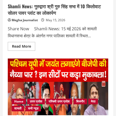
Shamli News: गुरुद्वारा श्री गुरु सिंह सभा में 10 किलोवाट
सोलर पावर प्लांट का लोकार्पण
Megha Journalist
May 15, 2026
Share Now Shamli News: 15 मई 2026 को शामली
विधानसभा क्षेत्र के अंतर्गत नगर पालिका शामली में स्थित...
Read
Read More
more
about
Shamli
News:
गुरुद्वारा
श्री
गुरु
सिंह
सभा
में
10
किलोवाट
सोलर
पावर
प्लांट
Home
उत्तर प्रदेश
पश्चिमी उत्तर प्रदेश
बिजनौर
मेरठ
का
लोकार्पण
शामली
सभी न्यूज़