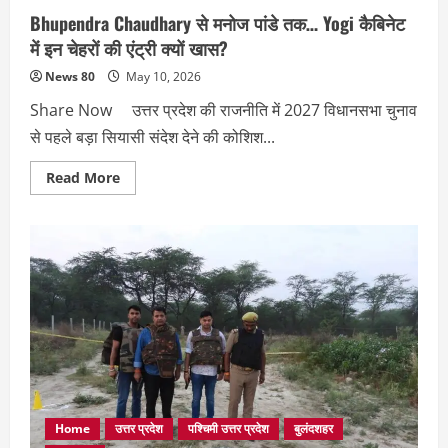
Bhupendra Chaudhary से मनोज पांडे तक… Yogi कैबिनेट
में इन चेहरों की एंट्री क्यों खास?
News 80
May 10, 2026
Share Now उत्तर प्रदेश की राजनीति में 2027 विधानसभा चुनाव
से पहले बड़ा सियासी संदेश देने की कोशिश...
Read
Read More
more
about
Bhupendra
Chaudhary
से
मनोज
पांडे
तक…
Yogi
कैबिनेट
में
इन
चेहरों
की
एंट्री
क्यों
खास?
Home
उत्तर प्रदेश
पश्चिमी उत्तर प्रदेश
बुलंदशहर