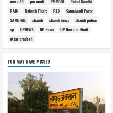
news 80
pm modi
PMMODI
Rahul Gandhi
RAIN
Rakesh Tikait
RLD
Samajwadi Party
SAMBHAL
shamli
shamli news
shamli police
sp
UPNEWS
UP News
UP News in Hindi
uttar pradesh
YOU MAY HAVE MISSED