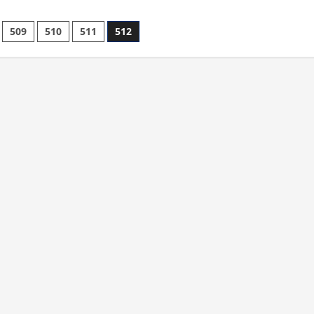
509
510
511
512