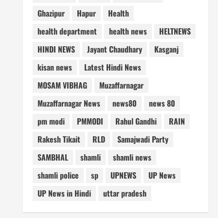
Ghazipur
Hapur
Health
health department
health news
HELTNEWS
HINDI NEWS
Jayant Chaudhary
Kasganj
kisan news
Latest Hindi News
MOSAM VIBHAG
Muzaffarnagar
Muzaffarnagar News
news80
news 80
pm modi
PMMODI
Rahul Gandhi
RAIN
Rakesh Tikait
RLD
Samajwadi Party
SAMBHAL
shamli
shamli news
shamli police
sp
UPNEWS
UP News
UP News in Hindi
uttar pradesh