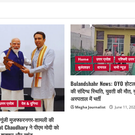
Home
उत्तर प्रदेश
पश्चिमी उत्तर
बुलंदशहर
वायरल
सभी न्यूज़
Bulandshahr News: OYO होटल मे
की संदिग्ध स्थिति, युवती की मौत,
अस्पताल में भर्ती
उत्तर प्रदेश
देश & दुनिया
Megha Journalist
June 11, 20
 गूंजी मुजफ्फरनगर-शामली की
t Chaudhary ने पीएम मोदी को
ड़, शक्कर और खांड