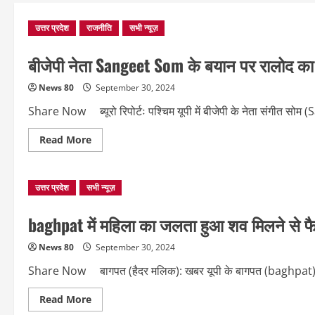
उत्तर प्रदेश
राजनीति
सभी न्यूज़
बीजेपी नेता Sangeet Som के बयान पर रालोद का
News 80
September 30, 2024
Share Now ब्यूरो रिपोर्टः पश्चिम यूपी में बीजेपी के नेता संगीत सो
Read
Read More
more
about
बीजेपी
नेता
उत्तर प्रदेश
सभी न्यूज़
Sangeet
Som
के
बयान
baghpat में महिला का जलता हुआ शव मिलने से फै
पर
रालोद
का
News 80
September 30, 2024
पलटवार,
कही
Share Now बागपत (हैदर मलिक): खबर यूपी के बागपत (baghpat) से है, ज
दी
ये
बड़ी
Read
Read More
बात…
more