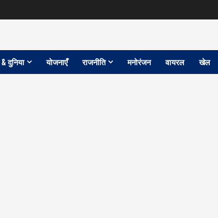
 & दुनिया
योजनाएँ
राजनीति
मनोरंजन
वायरल
खेल