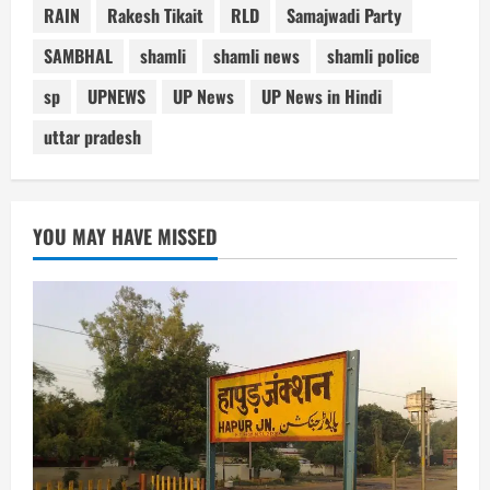
RAIN
Rakesh Tikait
RLD
Samajwadi Party
SAMBHAL
shamli
shamli news
shamli police
sp
UPNEWS
UP News
UP News in Hindi
uttar pradesh
YOU MAY HAVE MISSED