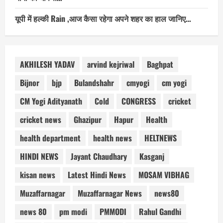
यूपी में हल्की Rain ,आज कैसा रहेगा अपने शहर का हाल जानिए…
AKHILESH YADAV
arvind kejriwal
Baghpat
Bijnor
bjp
Bulandshahr
cmyogi
cm yogi
CM Yogi Adityanath
Cold
CONGRESS
cricket
cricket news
Ghazipur
Hapur
Health
health department
health news
HELTNEWS
HINDI NEWS
Jayant Chaudhary
Kasganj
kisan news
Latest Hindi News
MOSAM VIBHAG
Muzaffarnagar
Muzaffarnagar News
news80
news 80
pm modi
PMMODI
Rahul Gandhi