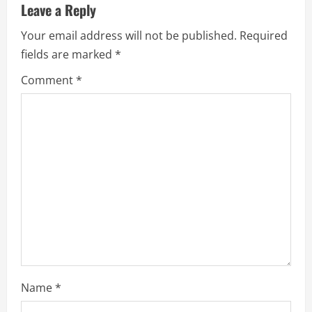
Leave a Reply
e
Your email address will not be published.
Required
R
fields are marked
*
e
Comment
*
a
d
i
n
g
Name
*