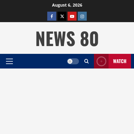
Skip
August 6, 2026
to
facebook
twitter
YOUTUBE
instagram
content
NEWS 80
WATCH
Primary
Menu