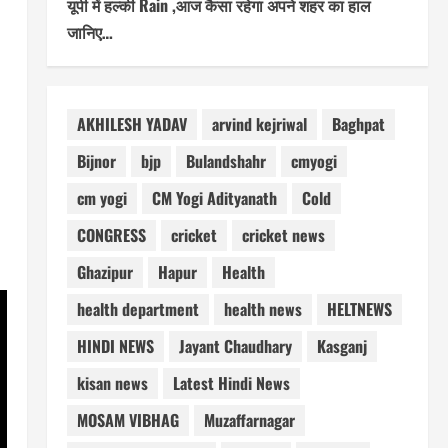
यूपी में हल्की Rain ,आज कैसा रहेगा अपने शहर का हाल
जानिए…
AKHILESH YADAV
arvind kejriwal
Baghpat
Bijnor
bjp
Bulandshahr
cmyogi
cm yogi
CM Yogi Adityanath
Cold
CONGRESS
cricket
cricket news
Ghazipur
Hapur
Health
health department
health news
HELTNEWS
HINDI NEWS
Jayant Chaudhary
Kasganj
kisan news
Latest Hindi News
MOSAM VIBHAG
Muzaffarnagar