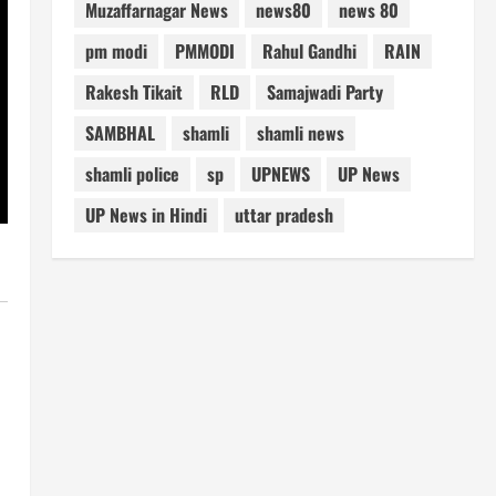
Muzaffarnagar News
news80
news 80
pm modi
PMMODI
Rahul Gandhi
RAIN
Rakesh Tikait
RLD
Samajwadi Party
SAMBHAL
shamli
shamli news
shamli police
sp
UPNEWS
UP News
UP News in Hindi
uttar pradesh