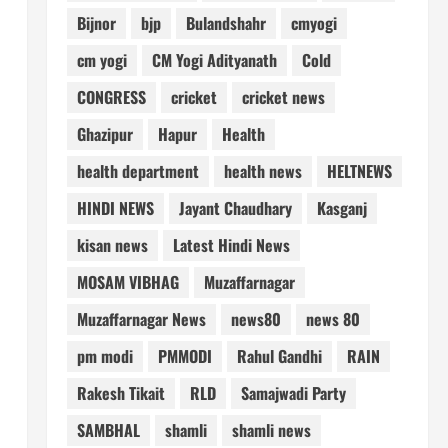
Bijnor
bjp
Bulandshahr
cmyogi
cm yogi
CM Yogi Adityanath
Cold
CONGRESS
cricket
cricket news
Ghazipur
Hapur
Health
health department
health news
HELTNEWS
HINDI NEWS
Jayant Chaudhary
Kasganj
kisan news
Latest Hindi News
MOSAM VIBHAG
Muzaffarnagar
Muzaffarnagar News
news80
news 80
pm modi
PMMODI
Rahul Gandhi
RAIN
Rakesh Tikait
RLD
Samajwadi Party
SAMBHAL
shamli
shamli news