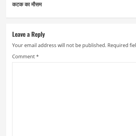
कटक का मौसम
n
t
Leave a Reply
i
Your email address will not be published.
Required fi
n
Comment
*
u
e
R
e
a
d