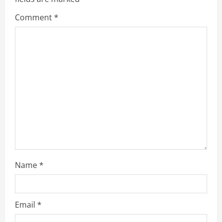
e
Comment
*
a
d
i
n
g
Name
*
Email
*