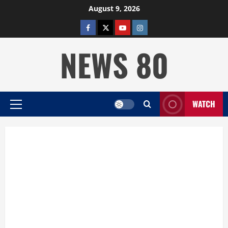
Skip
August 9, 2026
to
facebook
twitter
YOUTUBE
instagram
content
NEWS 80
WATCH
Primary
Menu