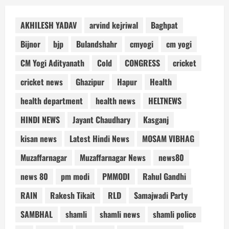
AKHILESH YADAV
arvind kejriwal
Baghpat
Bijnor
bjp
Bulandshahr
cmyogi
cm yogi
CM Yogi Adityanath
Cold
CONGRESS
cricket
cricket news
Ghazipur
Hapur
Health
health department
health news
HELTNEWS
HINDI NEWS
Jayant Chaudhary
Kasganj
kisan news
Latest Hindi News
MOSAM VIBHAG
Muzaffarnagar
Muzaffarnagar News
news80
news 80
pm modi
PMMODI
Rahul Gandhi
RAIN
Rakesh Tikait
RLD
Samajwadi Party
SAMBHAL
shamli
shamli news
shamli police