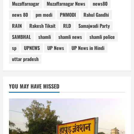
Muzaffarnagar
Muzaffarnagar News
news80
news 80
pm modi
PMMODI
Rahul Gandhi
RAIN
Rakesh Tikait
RLD
Samajwadi Party
SAMBHAL
shamli
shamli news
shamli police
sp
UPNEWS
UP News
UP News in Hindi
uttar pradesh
YOU MAY HAVE MISSED