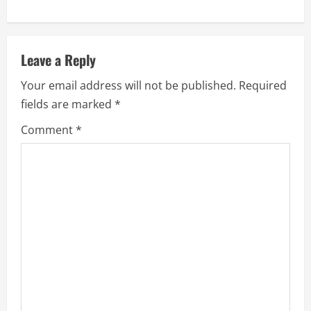
n
u
Leave a Reply
e
Your email address will not be published.
Required
R
fields are marked
*
e
Comment
*
a
d
i
n
g