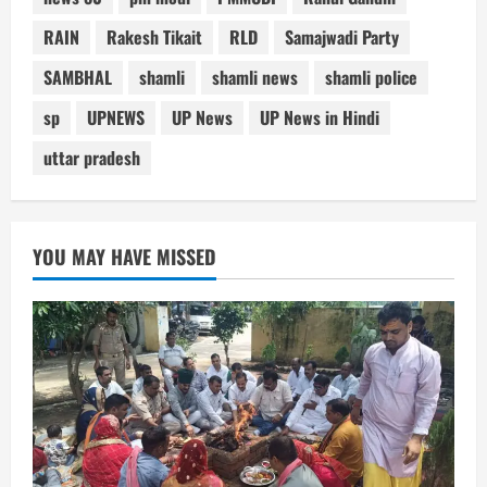
RAIN
Rakesh Tikait
RLD
Samajwadi Party
SAMBHAL
shamli
shamli news
shamli police
sp
UPNEWS
UP News
UP News in Hindi
uttar pradesh
YOU MAY HAVE MISSED