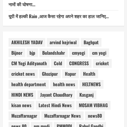
नामों की घोषणा…
यूपी में हल्की Rain ,आज कैसा रहेगा अपने शहर का हाल जानिए…
AKHILESH YADAV
arvind kejriwal
Baghpat
Bijnor
bjp
Bulandshahr
cmyogi
cm yogi
CM Yogi Adityanath
Cold
CONGRESS
cricket
cricket news
Ghazipur
Hapur
Health
health department
health news
HELTNEWS
HINDI NEWS
Jayant Chaudhary
Kasganj
kisan news
Latest Hindi News
MOSAM VIBHAG
Muzaffarnagar
Muzaffarnagar News
news80
news 80
pm modi
PMMODI
Rahul Gandhi