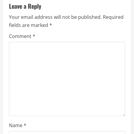
Leave a Reply
e
Your email address will not be published.
Required
R
fields are marked
*
e
Comment
*
a
d
i
n
g
Name
*