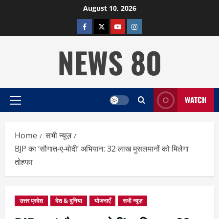
Skip
August 10, 2026
to
facebook
twitter
YOUTUBE
instagram
content
NEWS 80
WATCH
Primary
Menu
Home
सभी न्यूज़
BJP का ‘सौगात-ए-मोदी’ अभियान: 32 लाख मुसलमानों को मिलेगा
तोहफा
उत्तर प्रदेश
देश & दुनिया
योजनाएँ
सभी न्यूज़