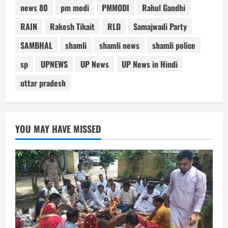
news 80
pm modi
PMMODI
Rahul Gandhi
RAIN
Rakesh Tikait
RLD
Samajwadi Party
SAMBHAL
shamli
shamli news
shamli police
sp
UPNEWS
UP News
UP News in Hindi
uttar pradesh
YOU MAY HAVE MISSED