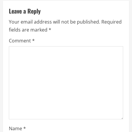
u
Leave a Reply
e
Your email address will not be published.
Required
R
fields are marked
*
e
Comment
*
a
d
i
n
g
Name
*