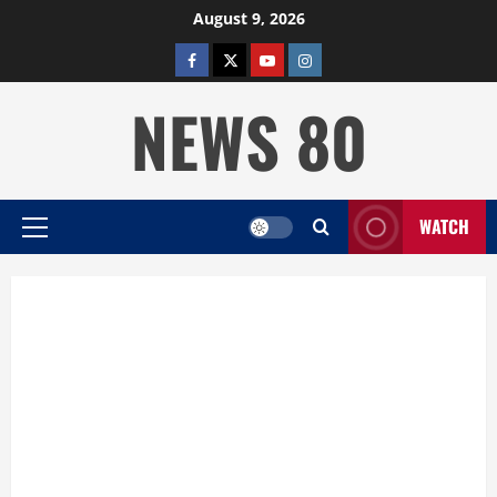
Skip
August 9, 2026
to
facebook
twitter
YOUTUBE
instagram
content
NEWS 80
WATCH
Primary
Menu