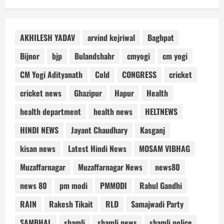
AKHILESH YADAV
arvind kejriwal
Baghpat
Bijnor
bjp
Bulandshahr
cmyogi
cm yogi
CM Yogi Adityanath
Cold
CONGRESS
cricket
cricket news
Ghazipur
Hapur
Health
health department
health news
HELTNEWS
HINDI NEWS
Jayant Chaudhary
Kasganj
kisan news
Latest Hindi News
MOSAM VIBHAG
Muzaffarnagar
Muzaffarnagar News
news80
news 80
pm modi
PMMODI
Rahul Gandhi
RAIN
Rakesh Tikait
RLD
Samajwadi Party
SAMBHAL
shamli
shamli news
shamli police