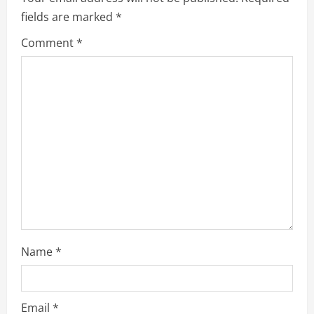
R
fields are marked
*
e
Comment
*
a
d
i
n
g
Name
*
Email
*