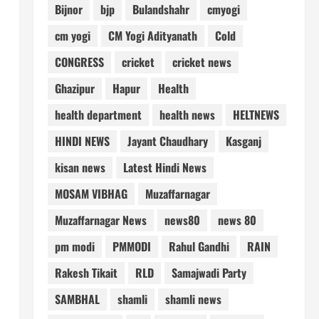
Bijnor
bjp
Bulandshahr
cmyogi
cm yogi
CM Yogi Adityanath
Cold
CONGRESS
cricket
cricket news
Ghazipur
Hapur
Health
health department
health news
HELTNEWS
HINDI NEWS
Jayant Chaudhary
Kasganj
kisan news
Latest Hindi News
MOSAM VIBHAG
Muzaffarnagar
Muzaffarnagar News
news80
news 80
pm modi
PMMODI
Rahul Gandhi
RAIN
Rakesh Tikait
RLD
Samajwadi Party
SAMBHAL
shamli
shamli news