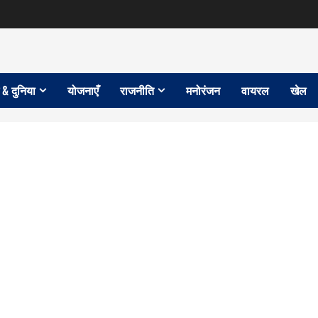
 & दुनिया
योजनाएँ
राजनीति
मनोरंजन
वायरल
खेल