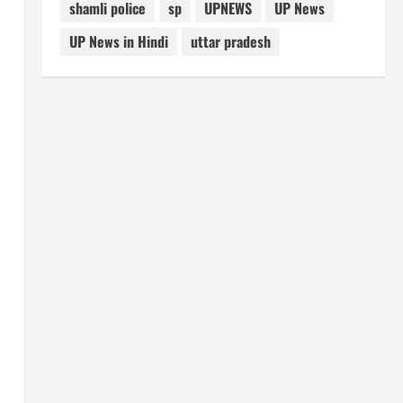
shamli police
sp
UPNEWS
UP News
UP News in Hindi
uttar pradesh