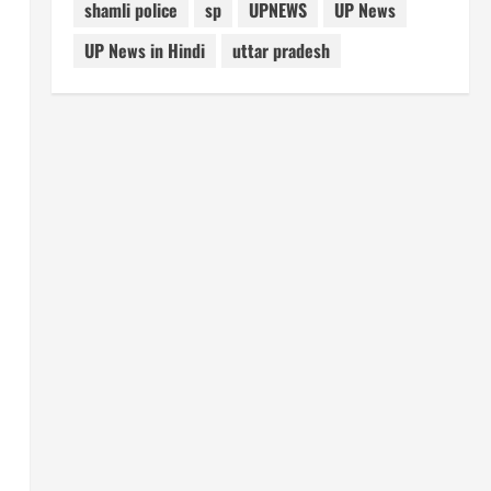
shamli police
sp
UPNEWS
UP News
UP News in Hindi
uttar pradesh