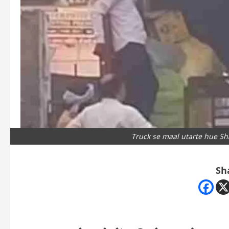
Truck se maal utarte hue Sha
Sh