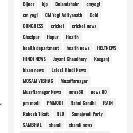
Bijnor
bjp
Bulandshahr
cmyogi
cm yogi
CM Yogi Adityanath
Cold
CONGRESS
cricket
cricket news
Ghazipur
Hapur
Health
health department
health news
HELTNEWS
HINDI NEWS
Jayant Chaudhary
Kasganj
kisan news
Latest Hindi News
MOSAM VIBHAG
Muzaffarnagar
Muzaffarnagar News
news80
news 80
pm modi
PMMODI
Rahul Gandhi
RAIN
ल
Rakesh Tikait
RLD
Samajwadi Party
SAMBHAL
shamli
shamli news