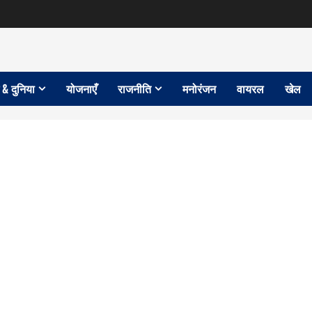
 & दुनिया
योजनाएँ
राजनीति
मनोरंजन
वायरल
खेल