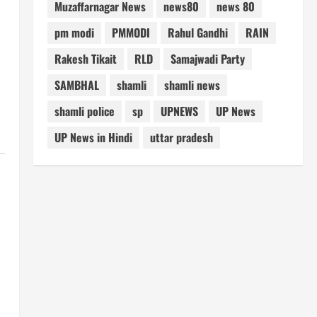
Muzaffarnagar News
news80
news 80
pm modi
PMMODI
Rahul Gandhi
RAIN
Rakesh Tikait
RLD
Samajwadi Party
SAMBHAL
shamli
shamli news
shamli police
sp
UPNEWS
UP News
UP News in Hindi
uttar pradesh