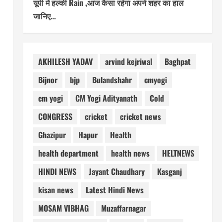
यूपी में हल्की Rain ,आज कैसा रहेगा अपने शहर का हाल
जानिए…
AKHILESH YADAV
arvind kejriwal
Baghpat
Bijnor
bjp
Bulandshahr
cmyogi
cm yogi
CM Yogi Adityanath
Cold
CONGRESS
cricket
cricket news
Ghazipur
Hapur
Health
health department
health news
HELTNEWS
HINDI NEWS
Jayant Chaudhary
Kasganj
kisan news
Latest Hindi News
MOSAM VIBHAG
Muzaffarnagar