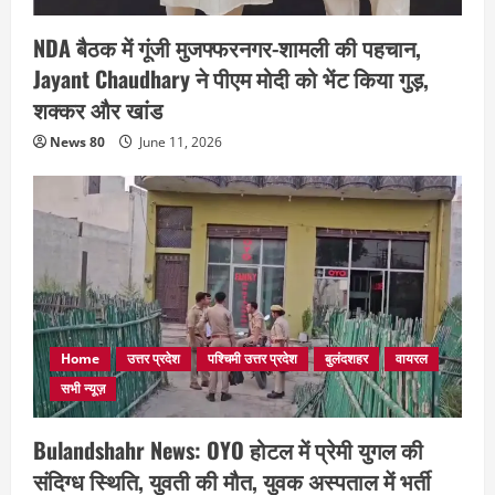
NDA बैठक में गूंजी मुजफ्फरनगर-शामली की पहचान,
Jayant Chaudhary ने पीएम मोदी को भेंट किया गुड़,
शक्कर और खांड
News 80
June 11, 2026
Home
उत्तर प्रदेश
पश्चिमी उत्तर प्रदेश
बुलंदशहर
वायरल
सभी न्यूज़
Bulandshahr News: OYO होटल में प्रेमी युगल की
संदिग्ध स्थिति, युवती की मौत, युवक अस्पताल में भर्ती