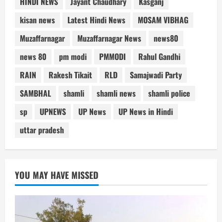
HINDI NEWS
Jayant Chaudhary
Kasganj
kisan news
Latest Hindi News
MOSAM VIBHAG
Muzaffarnagar
Muzaffarnagar News
news80
news 80
pm modi
PMMODI
Rahul Gandhi
RAIN
Rakesh Tikait
RLD
Samajwadi Party
SAMBHAL
shamli
shamli news
shamli police
sp
UPNEWS
UP News
UP News in Hindi
uttar pradesh
YOU MAY HAVE MISSED