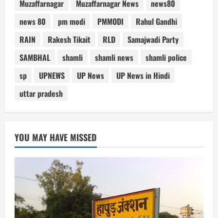
Muzaffarnagar
Muzaffarnagar News
news80
news 80
pm modi
PMMODI
Rahul Gandhi
RAIN
Rakesh Tikait
RLD
Samajwadi Party
SAMBHAL
shamli
shamli news
shamli police
sp
UPNEWS
UP News
UP News in Hindi
uttar pradesh
YOU MAY HAVE MISSED