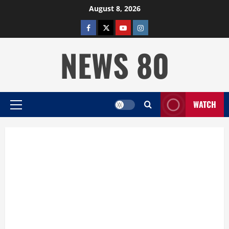
Skip
August 8, 2026
to
facebook
twitter
YOUTUBE
instagram
content
NEWS 80
WATCH
Primary
Menu