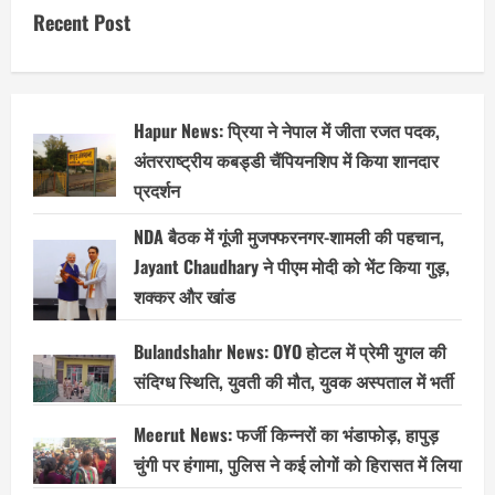
का
Recent Post
गुस्सा
फूटा:
पति
से
पैसे
न
मिलने
Hapur News: प्रिया ने नेपाल में जीता रजत पदक,
पर
गैराज
अंतरराष्ट्रीय कबड्डी चैंपियनशिप में किया शानदार
में
जाकर
प्रदर्शन
तोड़
डाली
गाड़ी,
NDA बैठक में गूंजी मुजफ्फरनगर-शामली की पहचान,
वीडियो
हुआ
Jayant Chaudhary ने पीएम मोदी को भेंट किया गुड़,
वायरल
शक्कर और खांड
Bulandshahr News: OYO होटल में प्रेमी युगल की
संदिग्ध स्थिति, युवती की मौत, युवक अस्पताल में भर्ती
Meerut News: फर्जी किन्नरों का भंडाफोड़, हापुड़
चुंगी पर हंगामा, पुलिस ने कई लोगों को हिरासत में लिया