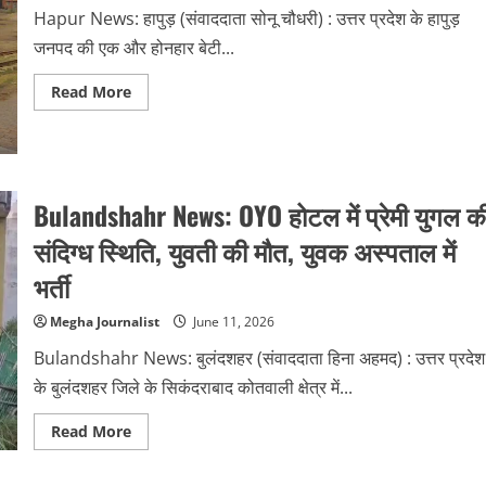
Hapur News: हापुड़ (संवाददाता सोनू चौधरी) : उत्तर प्रदेश के हापुड़
जनपद की एक और होनहार बेटी...
Read
Read More
more
about
Hapur
News:
प्रिया
ने
नेपाल
Bulandshahr News: OYO होटल में प्रेमी युगल क
में
जीता
संदिग्ध स्थिति, युवती की मौत, युवक अस्पताल में
रजत
पदक,
अंतरराष्ट्रीय
भर्ती
कबड्डी
चैंपियनशिप
में
Megha Journalist
June 11, 2026
किया
शानदार
Bulandshahr News: बुलंदशहर (संवाददाता हिना अहमद) : उत्तर प्रदेश
प्रदर्शन
के बुलंदशहर जिले के सिकंदराबाद कोतवाली क्षेत्र में...
Read
Read More
more
about
Bulandshahr