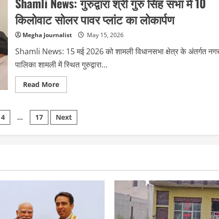
Shamli News: गुरुद्वारा श्री गुरु सिंह सभा में 10
धर्मांतरण
मुद्दे
पर
किलोवाट सोलर पावर प्लांट का लोकार्पण
हिंदू
रक्षा
दल
Megha Journalist
May 15, 2026
का
बड़ा
Shamli News: 15 मई 2026 को शामली विधानसभा क्षेत्र के अंतर्गत नग
ऐलान,
रविवार
पालिका शामली में स्थित गुरुद्वारा...
को
होगा
शर्ट
Read
Read More
उतारकर
more
विरोध
about
प्रदर्शन
Shamli
News:
4
…
17
Next
गुरुद्वारा
श्री
गुरु
on
सिंह
सभा
में
10
किलोवाट
सोलर
पावर
प्लांट
का
लोकार्पण