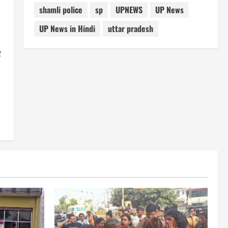
shamli police
sp
UPNEWS
UP News
UP News in Hindi
uttar pradesh
र