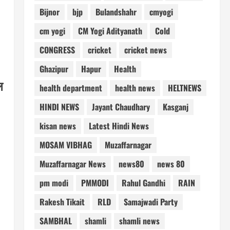
Bijnor
bjp
Bulandshahr
cmyogi
cm yogi
CM Yogi Adityanath
Cold
CONGRESS
cricket
cricket news
Ghazipur
Hapur
Health
ल
health department
health news
HELTNEWS
HINDI NEWS
Jayant Chaudhary
Kasganj
kisan news
Latest Hindi News
MOSAM VIBHAG
Muzaffarnagar
Muzaffarnagar News
news80
news 80
pm modi
PMMODI
Rahul Gandhi
RAIN
Rakesh Tikait
RLD
Samajwadi Party
SAMBHAL
shamli
shamli news