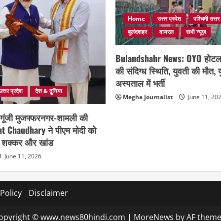
Home
उत्तर प्रदेश
पश्चिमी उत्तर
बुलंदशहर
वायरल
सभी न्यूज़
Bulandshahr News: OYO होटल मे
की संदिग्ध स्थिति, युवती की मौत,
अस्पताल में भर्ती
उत्तर प्रदेश
देश & दुनिया
Megha Journalist
June 11, 20
 गूंजी मुजफ्फरनगर-शामली की
t Chaudhary ने पीएम मोदी को
ड़, शक्कर और खांड
June 11, 2026
 Policy
Disclaimer
opyright © www.news80hindi.com
|
MoreNews
by AF theme