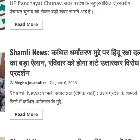
UP Panchayat Chunav: उत्तर प्रदेश के बहुप्रतीक्षित त्रिस्तरीय
लोगों
को
पंचायत चुनाव को लेकर बड़ी खबर सामने आई है।...
हिरासत
में
लिया
Read
Read More
more
about
UP
Panchayat
Chunav:
Shamli News: कथित धर्मांतरण मुद्दे पर हिंदू रक्षा द
आज
जारी
होगी
का बड़ा ऐलान, रविवार को होगा शर्ट उतारकर विरोध
अंतिम
मतदाता
प्रदर्शन
सूची,
9
अंकों
Megha Journalist
June 6, 2026
का
नया
Shamli News: शामली संवाददाता (दीपक राठी) : उत्तर प्रदेश के शामली
वोटर
नंबर
जिले में कथित धर्मांतरण के मुद्दे...
बनेगा
पहचान
की
Read
Read More
नई
more
कुंजी
about
Shamli
News:
कथित