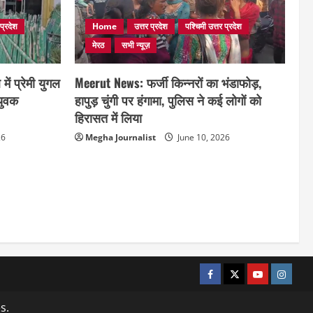
 प्रदेश
Home
उत्तर प्रदेश
पश्चिमी उत्तर प्रदेश
मेरठ
सभी न्यूज़
ं प्रेमी युगल
Meerut News: फर्जी किन्नरों का भंडाफोड़,
 युवक
हापुड़ चुंगी पर हंगामा, पुलिस ने कई लोगों को
हिरासत में लिया
26
Megha Journalist
June 10, 2026
facebook
twitter
YOUTUBE
instag
s.