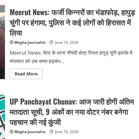
News:
OYO
Meerut News: फर्जी किन्नरों का भंडाफोड़, हापुड़
होटल
में
प्रेमी
चुंगी पर हंगामा, पुलिस ने कई लोगों को हिरासत में
युगल
की
लिया
संदिग्ध
स्थिति,
युवती
Megha Journalist
June 10, 2026
की
मौत,
Meerut News: मेरठ के थाना नौचंदी क्षेत्र स्थित हापुड़ चुंगी इलाके में
युवक
अस्पताल
मंगलवार को उस समय हड़कंप...
में
भर्ती
Read
Read More
more
about
Meerut
News:
फर्जी
UP Panchayat Chunav: आज जारी होगी अंतिम
किन्नरों
का
भंडाफोड़,
मतदाता सूची, 9 अंकों का नया वोटर नंबर बनेगा
हापुड़
चुंगी
पहचान की नई कुंजी
पर
हंगामा,
पुलिस
Megha Journalist
June 10, 2026
ने
कई