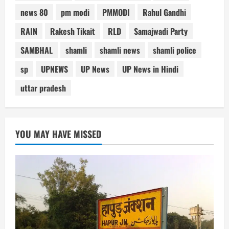
news 80
pm modi
PMMODI
Rahul Gandhi
RAIN
Rakesh Tikait
RLD
Samajwadi Party
SAMBHAL
shamli
shamli news
shamli police
sp
UPNEWS
UP News
UP News in Hindi
uttar pradesh
YOU MAY HAVE MISSED