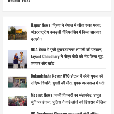
Recent Post
गुस्सा
फूटा:
पति
से
पैसे
न
मिलने
Hapur News: प्रिया ने नेपाल में जीता रजत पदक,
पर
गैराज
अंतरराष्ट्रीय कबड्डी चैंपियनशिप में किया शानदार
में
जाकर
प्रदर्शन
तोड़
डाली
गाड़ी,
NDA बैठक में गूंजी मुजफ्फरनगर-शामली की पहचान,
वीडियो
हुआ
Jayant Chaudhary ने पीएम मोदी को भेंट किया गुड़,
वायरल
शक्कर और खांड
Bulandshahr News: OYO होटल में प्रेमी युगल की
संदिग्ध स्थिति, युवती की मौत, युवक अस्पताल में भर्ती
Meerut News: फर्जी किन्नरों का भंडाफोड़, हापुड़
चुंगी पर हंगामा, पुलिस ने कई लोगों को हिरासत में लिया
UP Panchayat Chunav: आज जारी होगी अंतिम