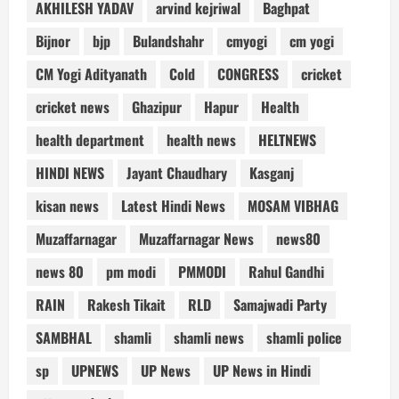
AKHILESH YADAV
arvind kejriwal
Baghpat
Bijnor
bjp
Bulandshahr
cmyogi
cm yogi
CM Yogi Adityanath
Cold
CONGRESS
cricket
cricket news
Ghazipur
Hapur
Health
health department
health news
HELTNEWS
HINDI NEWS
Jayant Chaudhary
Kasganj
kisan news
Latest Hindi News
MOSAM VIBHAG
Muzaffarnagar
Muzaffarnagar News
news80
news 80
pm modi
PMMODI
Rahul Gandhi
RAIN
Rakesh Tikait
RLD
Samajwadi Party
SAMBHAL
shamli
shamli news
shamli police
sp
UPNEWS
UP News
UP News in Hindi