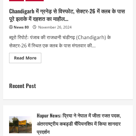
Chandigarh में ग्रनेड़ से विस्फोट, सेक्टर-26 में क्लब के पास
पूरे इलाके में दहशत का माहौल…
News 80
November 26, 2024
ब्यूरो रिपोर्टः पंजाब की राजधानी चंडीगढ़ (Chandigarh) के
सेक्टर-26 में स्थित एक क्लब के पास मंगलवार की...
Read
Read More
more
about
Chandigarh
में
ग्रनेड़
से
Recent Post
विस्फोट,
सेक्टर-26
में
क्लब
के
पास
पूरे
Hapur News: प्रिया ने नेपाल में जीता रजत पदक,
इलाके
में
अंतरराष्ट्रीय कबड्डी चैंपियनशिप में किया शानदार
दहशत
का
प्रदर्शन
माहौल…