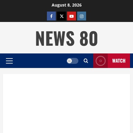
Skip
August 8, 2026
to
facebook
twitter
YOUTUBE
instagram
content
NEWS 80
WATCH
Primary
Menu