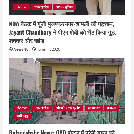
Home
उत्तर प्रदेश
देश & दुनिया
NDA बैठक में गूंजी मुजफ्फरनगर-शामली की पहचान,
Jayant Chaudhary ने पीएम मोदी को भेंट किया गुड़,
शक्कर और खांड
News 80
June 11, 2026
Home
उत्तर प्रदेश
पश्चिमी उत्तर प्रदेश
बुलंदशहर
वायरल
सभी न्यूज़
Bulandshahr News: OYO होटल में प्रेमी युगल की